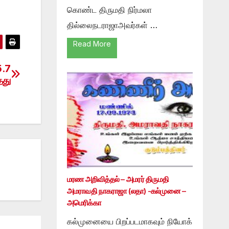
கொண்ட திருமதி நிர்மலா
தில்லைநடராஜாஅவர்கள் …
Read More
5.7
தது
மரண அறிவித்தல் – அமரர் திருமதி
அமராவதி நாகராஜா (லதா) -கல்முனை –
அமெரிக்கா
கல்முனையை பிறப்படமாகவும் நியோக்