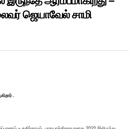
றில் இருந்தே ஆரம்பமாகிறது –
லைவர் ஜெயாவேல் சாமி
ிறார் .
ழ்ப்பாணம் – கதிர்காமம் பாதயாத்திரையானது 2021 இலிருந்து