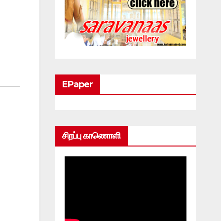
EPaper
சிறப்பு காணொளி