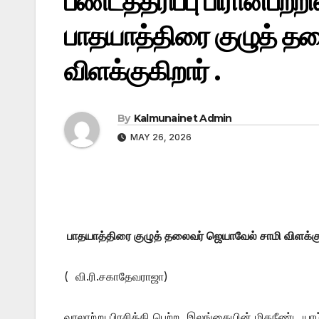
பண்டத்தரிப்பு பிரான்பற்
பாதயாத்திரை குழுத் த
விளக்குகிறார் .
By
Kalmunainet Admin
MAY 26, 2026
பாதயாத்திரை குழுத் தலைவர் ஜெயாவேல் சாமி விளக்குக
( வி.ரி.சகாதேவராஜா)
வரலாற்று பிரசித்தி பெற்ற இலங்கையின் மிகநீண்ட யா