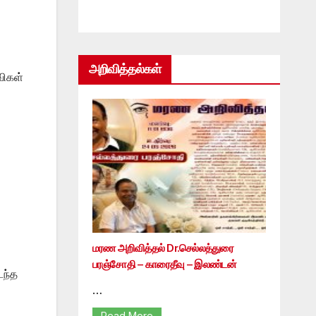
அறிவித்தல்கள்
விகள்
மரண அறிவித்தல் Dr.செல்லத்துரை
பரஞ்சோதி – காரைதீவு – இலண்டன்
டந்த
…
Read More