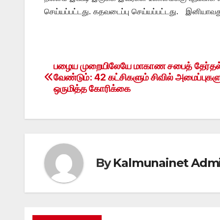
செய்யப்பட்டது. கதவடைப்பு செய்யப்பட்டது. இனியாவ
பழைய முறையிலேயே மாகாண சபைத் தேர்தல்
Post
வேண்டும்: 42 கட்சிகளும் சிவில் அமைப்புகள
navigation
ஒருமித்த கோரிக்கை
By
Kalmunainet Adm