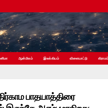
ினிமா
ஆன்மிகம்
இலக்கியம்
விளையாட்டு
கிராமம
கதிர்காம பாதயாத்திரை