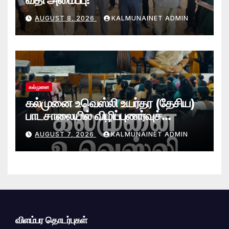
AUGUST 8, 2026
KALMUNAINET ADMIN
கல்முனை
கல்முனை உவெஸ்லி உயர்தர (தேசிய)
பாடசாலையில் விழிப்புணர்வுச்
செயலமர்வு
AUGUST 7, 2026
KALMUNAINET ADMIN
விளம்பர தொடர்புகள்