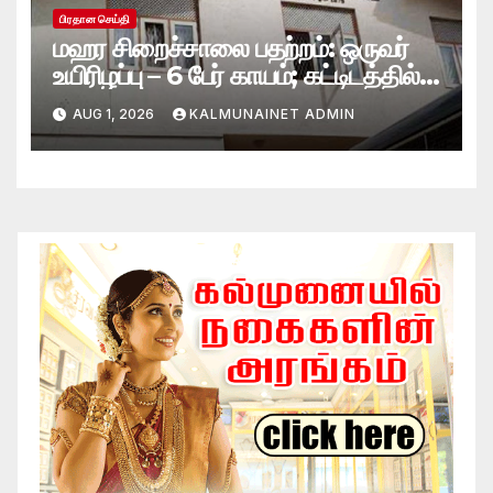
பிரதான செய்தி
மஹர சிறைச்சாலை பதற்றம்: ஒருவர்
உயிரிழப்பு – 6 பேர் காயம்; கட்டிடத்தில்
பாரிய தீ
AUG 1, 2026
KALMUNAINET ADMIN