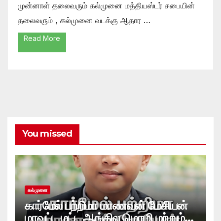
முன்னாள் தலைவரும் கல்முனை மத்தியஸ்டர் சபையின்
தலைவரும் , கல்முனை வடக்கு ஆதார …
Read More
You missed
கல்முனை
கார்மேல் பற்றிமா மாணவன் மேசியன்
மாவட்ட மட்ட ஆங்கில மொழி மற்றும்