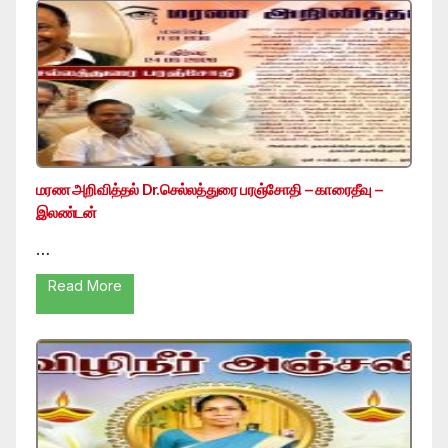
மரண அறிவித்தல் Dr.செல்லத்துரை பரஞ்சோதி – காரைதீவு –
இலண்டன்
…
Read More