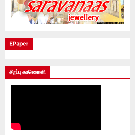
EPaper
சிறப்பு காணொளி