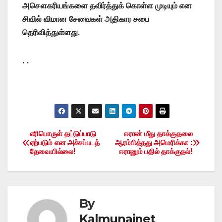
அசௌகரியங்களை தவிர்த்துக் கொள்ள முடியும் என
சிவில் விமான சேவைகள் அதிகார சபை
தெரிவித்துள்ளது.
. .
எரிபொருள் தட்டுப்பாடு
ஈரான் மீது தாக்குதலை
Post
ஏற்படும் என அச்சப்படத்
ஆரம்பித்தது அமெரிக்கா :
தேவையில்லை!
ஈரானும் பதில் தாக்குதல்!
navigation
By
Kalmunainet