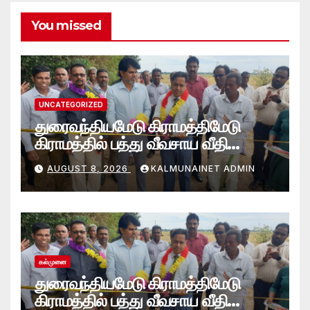
You missed
UNCATEGORIZED
துரைவந்தியமேடு கிராமத்திமேடு
கிராமத்தில் பத்து வீவசாய வீதி
அமைப்பு!
AUGUST 8, 2026
KALMUNAINET ADMIN
கல்முனை
துரைவந்தியமேடு கிராமத்திமேடு
கிராமத்தில் பத்து வீவசாய வீதி