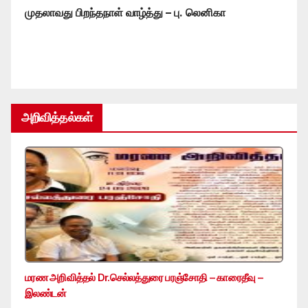
முதலாவது பிறந்தநாள் வாழ்த்து – பு. லெனிகா
அறிவித்தல்கள்
மரண அறிவித்தல் Dr.செல்லத்துரை பரஞ்சோதி – காரைதீவு –
இலண்டன்