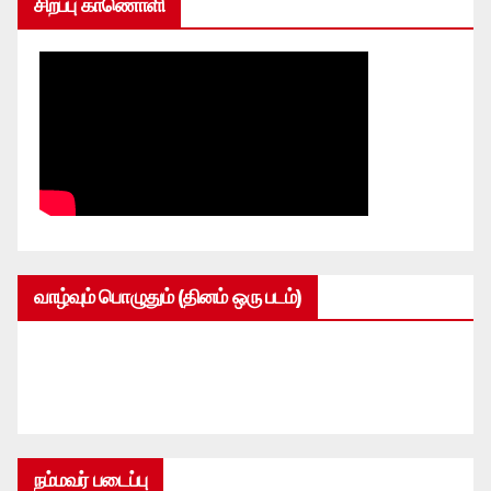
சிறப்பு காணொளி
வாழ்வும் பொழுதும் (தினம் ஒரு படம்)
நம்மவர் படைப்பு