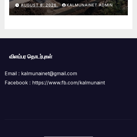
வேலைத்திட்டம்.:ஆலையடிவேம்பு
AUGUST 8, 2026
KALMUNAINET ADMIN
பிரதேச செயலகமும் பிரதேச சபையும்
இணைந்து விசேட தூய்மைப் பணி.
விளம்பர தொடர்புகள்
Email :
kalmunainet@gmail.com
Facebook : https://www.fb.com/kalmunaint