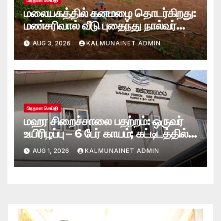
பிரதான செய்தி
மலையகத்தில் கனமழை தொடர்கிறது:
மண்சரிவால் வீடு புதைந்து நால்வர்
மாயம்
AUG 3, 2026
KALMUNAINET ADMIN
பிரதான செய்தி
மஹர சிறைச்சாலை பதற்றம்: ஒருவர்
உயிரிழப்பு – 6 பேர் காயம்; கட்டிடத்தில்
பாரிய தீ
AUG 1, 2026
KALMUNAINET ADMIN