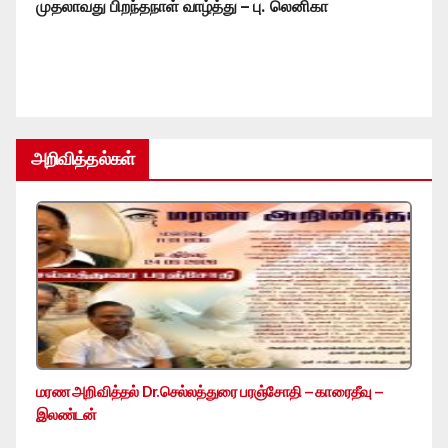
முதலாவது பிறந்தநாள் வாழ்த்து – பு. லெனிகா
அறிவித்தல்கள்
மரண அறிவித்தல் Dr.செல்லத்துரை பரஞ்சோதி – காரைதீவு –
இலண்டன்