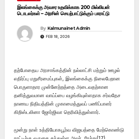
இலங்கைக்கு அவசர உதவிக்காக 200 மில்லியன்
டொடலர்கள் – அரசின் செயற்பாட்டுக்கும் பாராட்டு
By
Kalmunainet Admin
FEB 18, 2026
தற்போதைய அரசாங்கத்தின் நல்லாட்சி மற்றும் ஊழல்
எதிர்ப்பு மறுசீரமைப்புகள், இலங்கைக்கு நிலைபேறான
பொருளாதார முன்னேற்றத்தை அடைவதற்கான
தனித்துவமான வாய்ப்பை வழங்கியுள்ளதாக சர்வதேச
நாணய நிதியத்தின் முகாமைத்துவப் பணிப்பாளர்
கிறிஸ்டலினா ஜோர்ஜிவா தெரிவித்துள்ளார்.
மூன்று நாள் உத்தியோகபூர்வ விஜயத்தை மேற்கொண்டு
நாட்டிற்கு வருகை தந்துள்ள அவர், நேற்று(17)