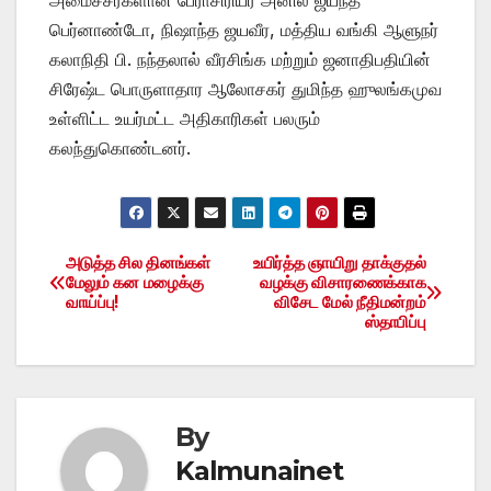
பெர்னாண்டோ, நிஷாந்த ஜயவீர, மத்திய வங்கி ஆளுநர்
கலாநிதி பி. நந்தலால் வீரசிங்க மற்றும் ஜனாதிபதியின்
சிரேஷ்ட பொருளாதார ஆலோசகர் துமிந்த ஹுலங்கமுவ
உள்ளிட்ட உயர்மட்ட அதிகாரிகள் பலரும்
கலந்துகொண்டனர்.
அடுத்த சில தினங்கள்
உயிர்த்த ஞாயிறு தாக்குதல்
Post
மேலும் கன மழைக்கு
வழக்கு விசாரணைக்காக
வாய்ப்பு!
விசேட மேல் நீதிமன்றம்
navigation
ஸ்தாபிப்பு
By
Kalmunainet