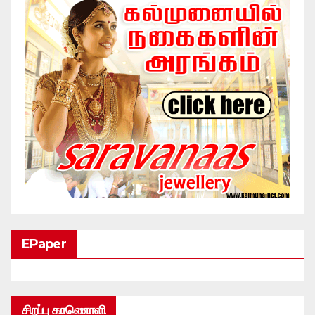
EPaper
சிறப்பு காணொளி