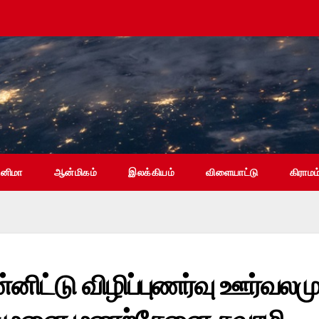
ினிமா
ஆன்மிகம்
இலக்கியம்
விளையாட்டு
கிராமம
்னிட்டு விழிப்புணர்வு ஊர்வலமு