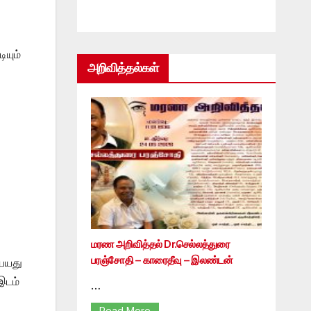
ியும்
அறிவித்தல்கள்
மரண அறிவித்தல் Dr.செல்லத்துரை
பரஞ்சோதி – காரைதீவு – இலண்டன்
யையது
இடம்
…
Read More