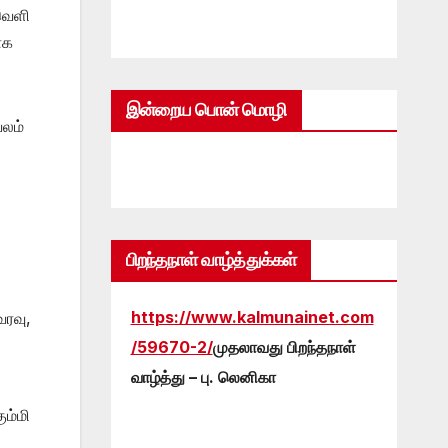
வெளி
ாக
இன்றைய பொன் மொழி
வலம்
பிறந்தநாள் வாழ்த்துக்கள்
https://www.kalmunainet.com
ரவு,
/59670-2/
முதலாவது பிறந்தநாள்
வாழ்த்து – பு. லெனிகா
ும்மி