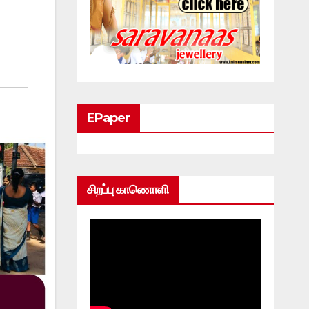
EPaper
சிறப்பு காணொளி