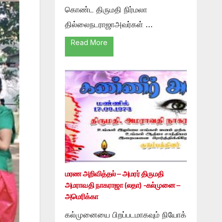
கொண்ட திருமதி நிர்மலா
தில்லைநடராஜாஅவர்கள் …
Read More
மரண அறிவித்தல் – அமரர் திருமதி
அமராவதி நாகராஜா (லதா) -கல்முனை –
அமெரிக்கா
கல்முனையை பிறப்படமாகவும் நியோக்