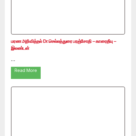
மரண அறிவித்தல் Dr.செல்லத்துரை பரஞ்சோதி – காரைதீவு –
இலண்டன்
…
Read More