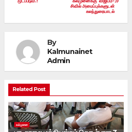
மூடப்படும்.!
கல்முனைக்கு விஜயம்-
navigation
சிவில் அமைப்புக்களுடன்
கலந்துரையாடல்
By
Kalmunainet
Admin
Related Post
கல்முனை