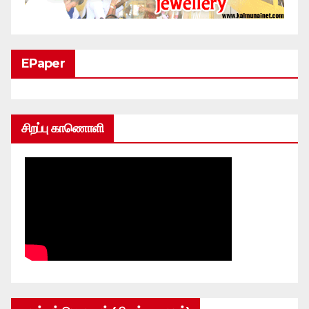
EPaper
சிறப்பு காணொளி