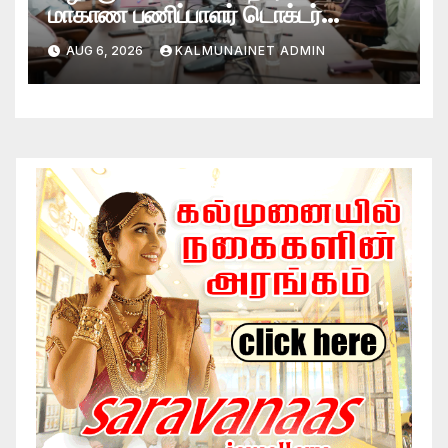
மாகாண பணிப்பாளர் டொக்டர்
சரவணபவன் கல்முனை பிராந்திய
AUG 6, 2026
KALMUNAINET ADMIN
சுகாதார சேவைகள் பணிமனைக்கு
விஜயம்!