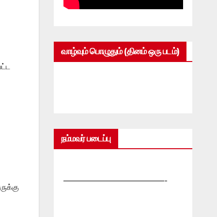
வாழ்வும் பொழுதும் (தினம் ஒரு படம்)
ட்ட
நம்மவர் படைப்பு
—————————————-
ுக்கு