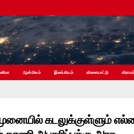
ினிமா
ஆன்மிகம்
இலக்கியம்
விளையாட்டு
கிராமம
முனையில் கடலுக்குள்ளும் எல்