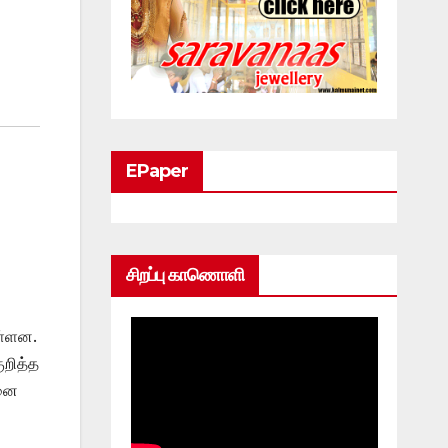
EPaper
சிறப்பு காணொளி
ள்ளன.
ுறித்த
தனை