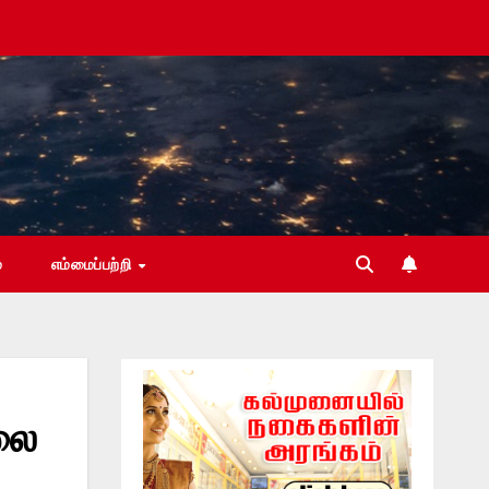
்
எம்மைப்பற்றி
லை