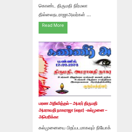
கொண்ட திருமதி நிர்மலா
தில்லைநடராஜாஅவர்கள் …
Read More
மரண அறிவித்தல் – அமரர் திருமதி
அமராவதி நாகராஜா (லதா) -கல்முனை –
அமெரிக்கா
கல்முனையை பிறப்படமாகவும் நியோக்