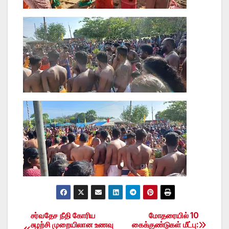
சர்வதேச நீதி கோரிய
மோதரையில் 10
Post
சுழற்சி முறையிலான உணவு
கைக்குண்டுகள் மீட்பு: