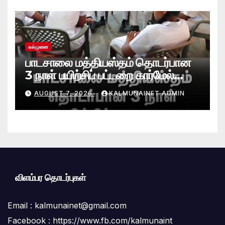
கல்முனை
பாடசாலை மத்தியஸ்தம் தொடர்பான
3 நாள் பயிற்சிப் பட்டறை கார்மேல்
பற்றிமாவில் நிறைவு!முரண்பாடுகளைத்
AUGUST 7, 2026
KALMUNAINET ADMIN
தீர்க்கும் முறைகள் குறித்துத்
தெளிவூட்டல்
விளம்பர தொடர்புகள்
Email :
kalmunainet@gmail.com
Facebook : https://www.fb.com/kalmunaint