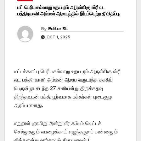
மட் பெரியகல்லாறு உதயபுரம் அருள்மிகு ஸ்ரீ வட
பத்திரகாளி அம்மன் ஆலயத்தில் இடம்பெற்ற தீ மிதிப்பு.
By
Editor SL
OCT 1, 2025
மட்டக்களப்பு பெரியகல்லாறு உதயபுரம் அருள்மிகு ஸ்ரீ
வட பத்திரகாளி அம்மன் ஆலய வருடாந்த சகதிப்
பெருவிழா கடந்த 27 சனியன்று திருக்கதவு
திறந்தவுடன் பக்தி பூர்வமாக பக்தர்கள் புடைசூழ
ஆரம்பமானது.
மறுநாள் ஞாயிறு அன்று வீர கம்பம் வெட்டச்
செல்லுதலும் வாழைக்காய் எழுந்தருளப் பண்ணலும்
திங்களன்று ஊர்காவல் திருஉலாவும் (