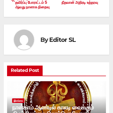
தவிர்ப்பு போராட்டம் 5
நீதவான் அதிரடி உத்தரவு
navigation
ஆவது நாளாக நிறைவு
By
Editor SL
Related Post
இலங்கை
நான்காம் ஆண்டில் காலடி வைக்கும்