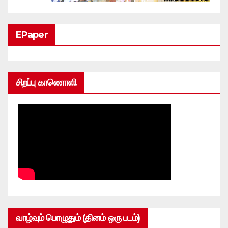
EPaper
சிறப்பு காணொளி
வாழ்வும் பொழுதும் (தினம் ஒரு படம்)