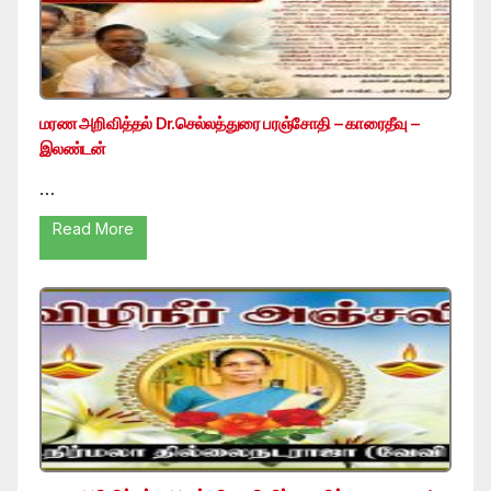
மரண அறிவித்தல் Dr.செல்லத்துரை பரஞ்சோதி – காரைதீவு –
இலண்டன்
…
Read More