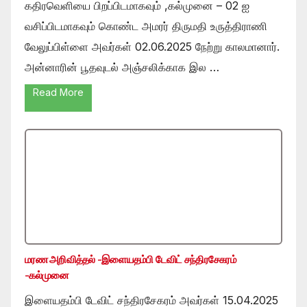
கதிரவெளியை பிறப்பிடமாகவும் ,கல்முனை – 02 ஐ
வசிப்பிடமாகவும் கொண்ட அமரர் திருமதி உருத்திராணி
வேலுப்பிள்ளை அவர்கள் 02.06.2025 நேற்று காலமானார்.
அன்னாரின் பூதவுடல் அஞ்சலிக்காக இல …
Read More
மரண அறிவித்தல் -இளையதம்பி டேவிட் சந்திரசேகரம்
-கல்முனை
இளையதம்பி டேவிட் சந்திரசேகரம் அவர்கள் 15.04.2025