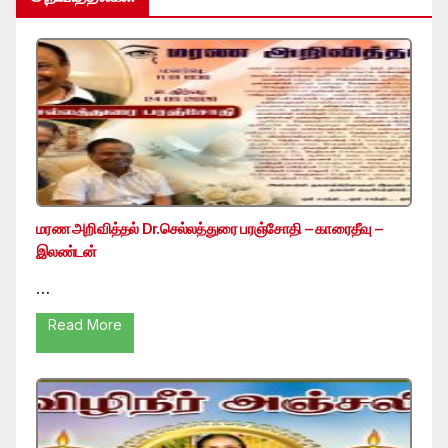
மரண அறிவித்தல் Dr.செல்லத்துரை பரஞ்சோதி – காரைதீவு –
இலண்டன்
…
Read More