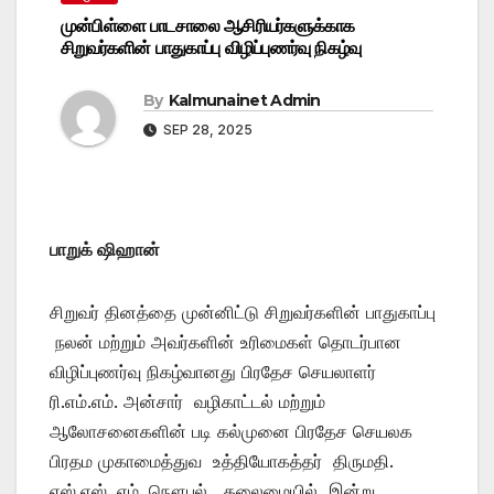
முன்பிள்ளை பாடசாலை ஆசிரியர்களுக்காக
சிறுவர்களின் பாதுகாப்பு விழிப்புணர்வு நிகழ்வு
By
Kalmunainet Admin
SEP 28, 2025
பாறுக் ஷிஹான்
சிறுவர் தினத்தை முன்னிட்டு சிறுவர்களின் பாதுகாப்பு
நலன் மற்றும் அவர்களின் உரிமைகள் தொடர்பான
விழிப்புணர்வு நிகழ்வானது பிரதேச செயலாளர்
ரி.எம்.எம். அன்சார் வழிகாட்டல் மற்றும்
ஆலோசனைகளின் படி கல்முனை பிரதேச செயலக
பிரதம முகாமைத்துவ உத்தியோகத்தர் திருமதி.
எஸ்.எஸ் .எம். நௌபல் தலைமையில் இன்று