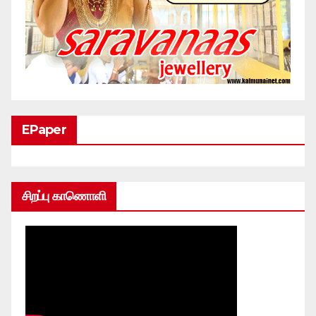
EPaper
சிறப்பு காணொளி