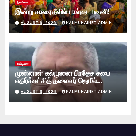
இலங்கை
இன்று காரைதீவில் பால்குட பவனி!
AUGUST 9, 2026
KALMUNAINET ADMIN
கல்முனை
முன்னாள் கல்முனை பிரதேச சபை
எதிர்க்கட்சித் தலைவர் ஜெமீல்
காலமானார்.!
AUGUST 9, 2026
KALMUNAINET ADMIN