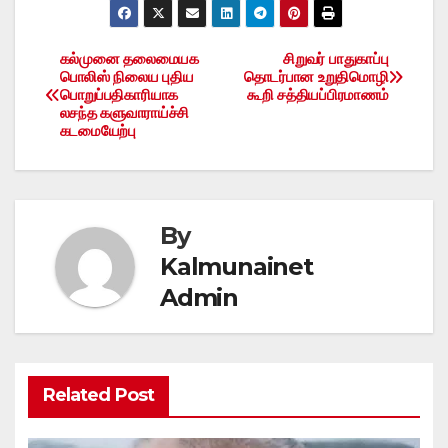
கல்முனை தலைமையக
சிறுவர் பாதுகாப்பு
Post
பொலிஸ் நிலைய புதிய
தொடர்பான உறுதிமொழி
பொறுப்பதிகாரியாக
கூறி சத்தியப்பிரமாணம்
navigation
லசந்த களுவாராய்ச்சி
கடமையேற்பு
By
Kalmunainet
Admin
Related Post