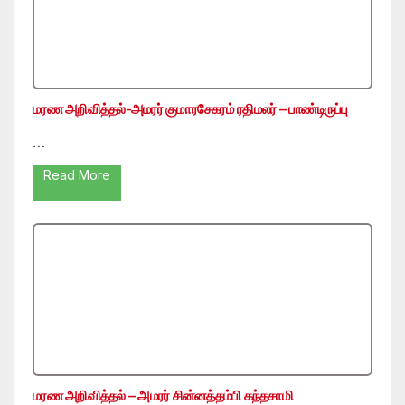
மரண அறிவித்தல்-அமரர் குமாரசேகரம் ரதிமலர் – பாண்டிருப்பு
…
Read More
மரண அறிவித்தல் – அமரர் சின்னத்தம்பி கந்தசாமி