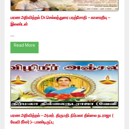
மரண அறிவித்தல் Dr.செல்லத்துரை பரஞ்சோதி – காரைதீவு –
இலண்டன்
…
Read More
மரண அறிவித்தல் – அமரர். திருமதி. நிர்மலா தில்லை நடராஜா (
வேவி ரீச்சர் )– பாண்டிருப்பு