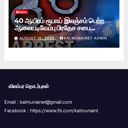
இலங்கை
40 ஆயிரம் ரூபாய் இலஞ்சம் பெற்ற
ஆலையடிவேம்பு பிரதேச சபை
தொழில்நுட்ப உத்தியோகத்தர் கைது
AUGUST 10, 2026
KALMUNAINET ADMIN
விளம்பர தொடர்புகள்
Email :
kalmunainet@gmail.com
Facebook : https://www.fb.com/kalmunaint