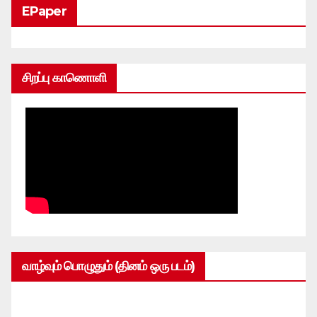
EPaper
சிறப்பு காணொளி
வாழ்வும் பொழுதும் (தினம் ஒரு படம்)