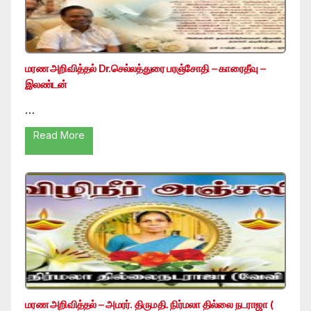
மரண அறிவித்தல் Dr.செல்லத்துரை பரஞ்சோதி – காரைதீவு –
இலண்டன்
…
Read More
மரண அறிவித்தல் – அமரர். திருமதி. நிர்மலா தில்லை நடராஜா (