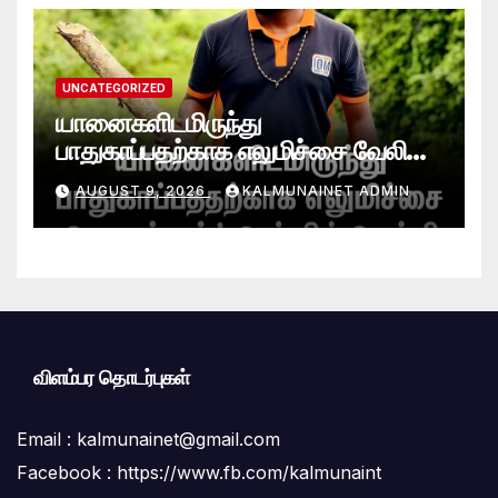
UNCATEGORIZED
யானைகளிடமிருந்து
பாதுகாப்பதற்காக எலுமிச்சை வேலி
அமைத்தல்’ ஆய்வில் வெற்றி
AUGUST 9, 2026
KALMUNAINET ADMIN
என்கிறார் வினோஜ்குமார்
விளம்பர தொடர்புகள்
Email :
kalmunainet@gmail.com
Facebook : https://www.fb.com/kalmunaint