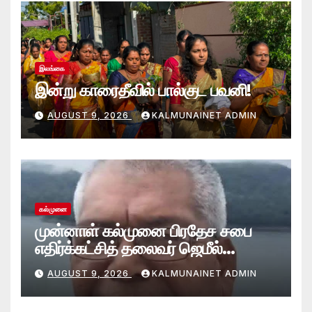
இலங்கை
இன்று காரைதீவில் பால்குட பவனி!
AUGUST 9, 2026
KALMUNAINET ADMIN
கல்முனை
முன்னாள் கல்முனை பிரதேச சபை
எதிர்க்கட்சித் தலைவர் ஜெமீல்
காலமானார்.!
AUGUST 9, 2026
KALMUNAINET ADMIN