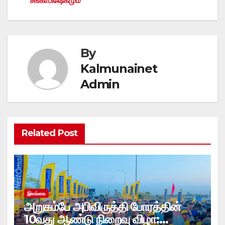
சங்காபிஷேகமும்
By
Kalmunainet
Admin
Related Post
இலங்கை
அறுகம்பே அபிவிருத்தி போரத்தின்
10வது ஆண்டு நிறைவு விழா: