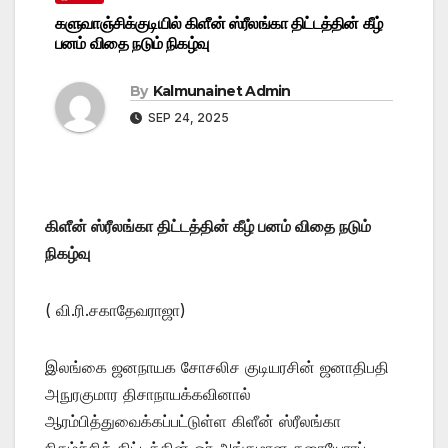
களுவாஞ்சிக்குடியில் கிளீன் ஸ்ரீலங்கா திட்டத்தின் கீழ்
பனம் விதை நடும் நிகழ்வு
By
Kalmunainet Admin
SEP 24, 2025
கிளீன் ஸ்ரீலங்கா திட்டத்தின் கீழ் பனம் விதை நடும்
நிகழ்வு
( வி.ரி.சகாதேவராஜா)
இலங்கை ஜனநாயக சோசலிச குடியரசின் ஜனாதிபதி
அநுரகுமார திசாநாயக்கவினால்
ஆரம்பித்துவைக்கப்பட்டுள்ள கிளீன் ஸ்ரீலங்கா
நிகழ்ச்சித் திட்டத்தின் ஓர் அங்கமான கரையோரப்