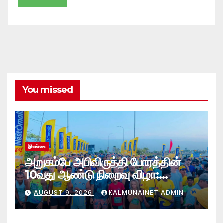
You missed
இலங்கை
அறுகம்பே அபிவிருத்தி போரத்தின்
10வது ஆண்டு நிறைவு விழா:
அறுகம்பே அரை மரதன் ஓட்டத்தில்
AUGUST 9, 2026
KALMUNAINET ADMIN
இலங்கை சிவராஜன் முதலிடம்!