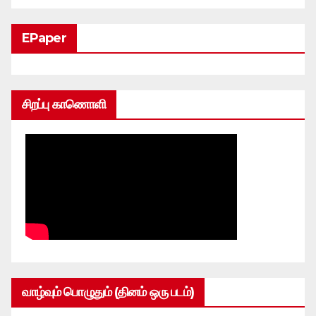
EPaper
சிறப்பு காணொளி
வாழ்வும் பொழுதும் (தினம் ஒரு படம்)