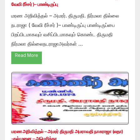
வேவி ரீச்சர் )– பாண்டிருப்பு
மரண அறிவித்தல் – அமரர். திருமதி. நிர்மலா தில்லை
நடராஜா ( வேவி ரீச்சர் )– பாண்டிருப்பு பாண்டிருப்பை
பிறப்பிடமாகவும் வசிப்பிடமாகவும் கொண்ட திருமதி
நிர்மலா தில்லைநடராஜாஅவர்கள் …
Read More
மரண அறிவித்தல் – அமரர் திருமதி அமராவதி நாகராஜா (லதா)
-கல்முனை – அமெரிக்கா