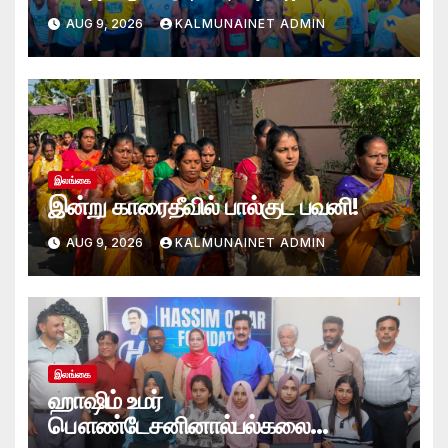
அறுகம்பே அரை மரதன் ஓட்டத்தில்
AUG 9, 2026
KALMUNAINET ADMIN
இலங்கை சிவராஜன் முதலிடம்!
இலங்கை
இன்று காரைதீவில் பால்குட பவனி!
AUG 9, 2026
KALMUNAINET ADMIN
இலங்கை
ஹாஷிம் உமர்
பௌண்டேசனினால்பல்கலை