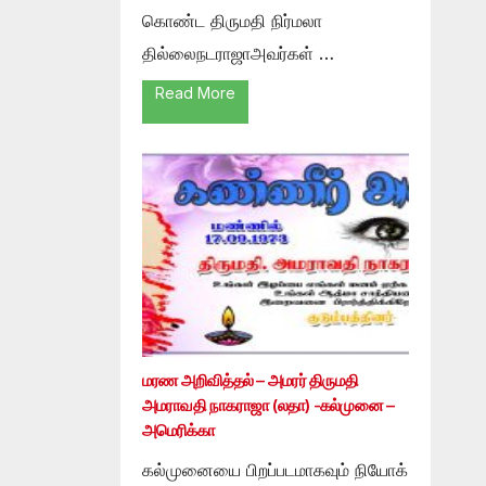
கொண்ட திருமதி நிர்மலா
தில்லைநடராஜாஅவர்கள் …
Read More
மரண அறிவித்தல் – அமரர் திருமதி
அமராவதி நாகராஜா (லதா) -கல்முனை –
அமெரிக்கா
கல்முனையை பிறப்படமாகவும் நியோக்