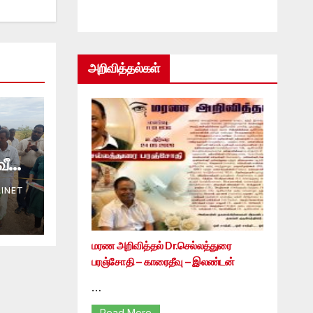
அறிவித்தல்கள்
INET
மரண அறிவித்தல் Dr.செல்லத்துரை
பரஞ்சோதி – காரைதீவு – இலண்டன்
…
Read More