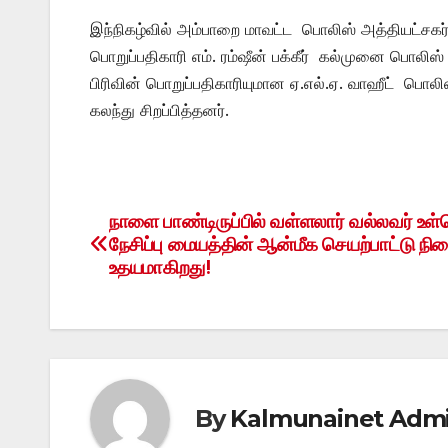
இந்நிகழ்வில் அம்பாறை மாவட்ட பொலிஸ் அத்தியட்ச
பொறுப்பதிகாரி எம். ரம்ஷீன் பக்கீர் கல்முனை பொலிஸ
பிரிவின் பொறுப்பதிகாரியுமான ஏ.எல்.ஏ. வாஹீட் பொலிஸ
கலந்து சிறப்பித்தனர்.
நாளை பாண்டிருப்பில் வள்ளலார் வல்லவர் உ
Post
நேசிப்பு மையத்தின் ஆன்மீக செயற்பாட்டு நி
navigation
உதயமாகிறது!
By
Kalmunainet Adm