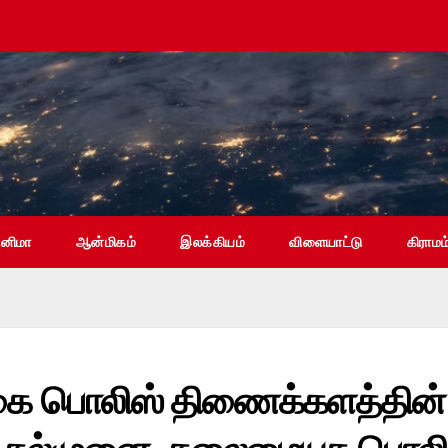
ினிமா
ஆன்மிகம்
இலக்கியம்
விளையாட்டு
கிராமம
கை பொலிஸ் திணைக்களத்தின்