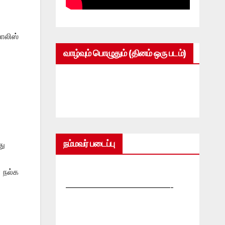
ொலிஸ்
வாழ்வும் பொழுதும் (தினம் ஒரு படம்)
நம்மவர் படைப்பு
து
 நல்க
—————————————-