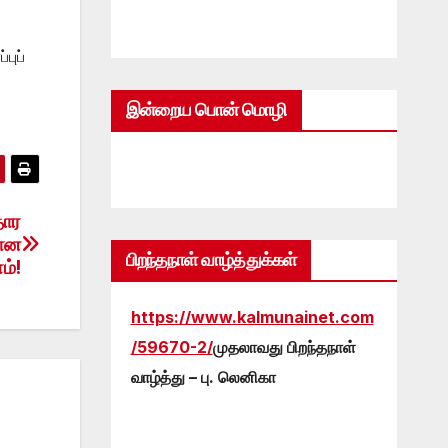
புப்
இன்றைய பொன் மொழி
தார
தான
பிறந்தநாள் வாழ்த்துக்கள்
ம்!
https://www.kalmunainet.com
/59670-2/
முதலாவது பிறந்தநாள்
வாழ்த்து – பு. லெனிகா