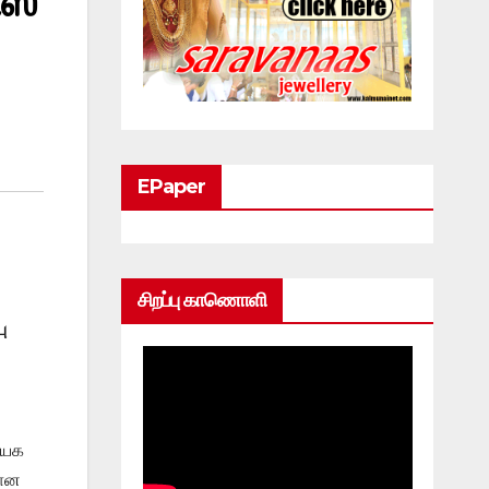
ஸ்
EPaper
சிறப்பு காணொளி
ு
ையக
கான