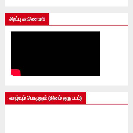
சிறப்பு காணொளி
வாழ்வும் பொழுதும் (தினம் ஒரு படம்)