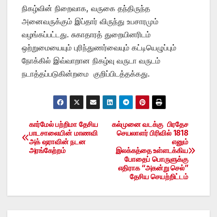
நிகழ்வின் நிறைவாக, வருகை தந்திருந்த
அனைவருக்கும் இப்தார் விருந்து உபசாரமும்
வழங்கப்பட்டது. சுகாதாரத் துறையினரிடம்
ஒற்றுமையையும் புரிந்துணர்வையும் கட்டியெழுப்பும்
நோக்கில் இவ்வாறான நிகழ்வு வருடா வருடம்
நடாத்தப்படுகின்றமை குறிப்பிடத்தக்கது.
கார்மேல் பற்றிமா தேசிய
கல்முனை வடக்கு பிரதேச
Post
பாடசாலையின் மாணவி
செயலாளர் பிரிவில் 1818
அக் ஷராவின் நடன
எனும்
navigation
அரங்கேற்றம்
இலக்கத்தை உள்ளடக்கிய
போதைப் பொருளுக்கு
எதிராக “அகன்று செல்”
தேசிய செயற்றிட்டம்