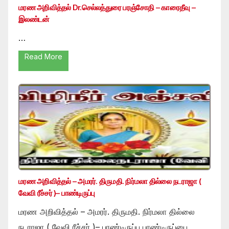
மரண அறிவித்தல் Dr.செல்லத்துரை பரஞ்சோதி – காரைதீவு –
இலண்டன்
…
Read More
மரண அறிவித்தல் – அமரர். திருமதி. நிர்மலா தில்லை நடராஜா (
வேவி ரீச்சர் )– பாண்டிருப்பு
மரண அறிவித்தல் – அமரர். திருமதி. நிர்மலா தில்லை
நடராஜா ( வேவி ரீச்சர் )– பாண்டிருப்பு பாண்டிருப்பை