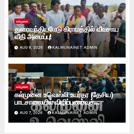
கல்முனை
துரைவந்தியமேடு கிராமத்தில் வீவசாய
வீதி அமைப்பு!
AUG 8, 2026
KALMUNAINET ADMIN
கல்முனை
கல்முனை உவெஸ்லி உயர்தர (தேசிய)
பாடசாலையில் விழிப்புணர்வுச்
செயலமர்வு
AUG 7, 2026
KALMUNAINET ADMIN