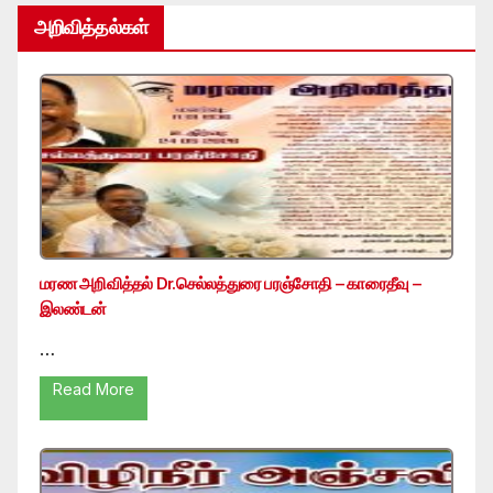
அறிவித்தல்கள்
மரண அறிவித்தல் Dr.செல்லத்துரை பரஞ்சோதி – காரைதீவு –
இலண்டன்
…
Read More