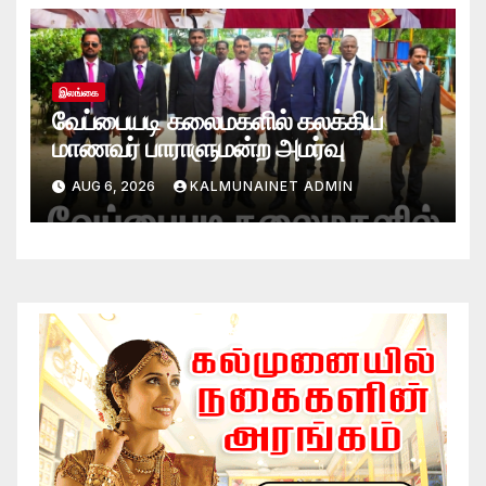
இலங்கை
வேப்பையடி கலைமகளில் கலக்கிய
மாணவர் பாராளுமன்ற அமர்வு
AUG 6, 2026
KALMUNAINET ADMIN