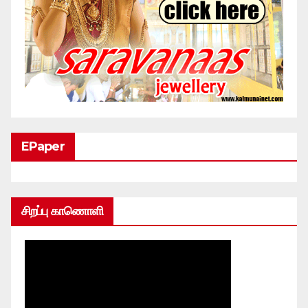
EPaper
சிறப்பு காணொளி