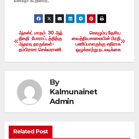
எனவும் கூறினார்.
ஆகஸ்ட் மாதம் 30 ஆந்
கொழும்பு தேசிய
Post
திகதி போராட்டத்திற்கு
வைத்தியசாலையின் பிரதி
ஆதரவு தாருங்கள்-
பணிப்பாளருக்கு எதிராக
navigation
தம்பிராசா செல்வராணி
ஒழுக்காற்று நடவடிக்கை
By
Kalmunainet
Admin
Related Post