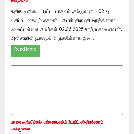
கல்முனை
கதிரவெளியை பிறப்பிடமாகவும் ,கல்முனை – 02 ஐ
வசிப்பிடமாகவும் கொண்ட அமரர் திருமதி உருத்திராணி
வேலுப்பிள்ளை அவர்கள் 02.06.2025 நேற்று காலமானார்.
அன்னாரின் பூதவுடல் அஞ்சலிக்காக இல …
Read More
மரண அறிவித்தல் -இளையதம்பி டேவிட் சந்திரசேகரம்
-கல்முனை