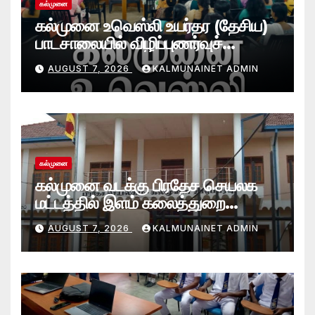
கல்முனை
கல்முனை உவெஸ்லி உயர்தர (தேசிய)
பாடசாலையில் விழிப்புணர்வுச்
செயலமர்வு
AUGUST 7, 2026
KALMUNAINET ADMIN
கல்முனை
கல்முனை வடக்கு பிரதேச செயலக
மட்டத்தில் இளம் கலைத்துறை
சாதனையாளர்களை உருவாக்கும்
AUGUST 7, 2026
KALMUNAINET ADMIN
தேசியஇளைஞர்விருது_விழா 2026