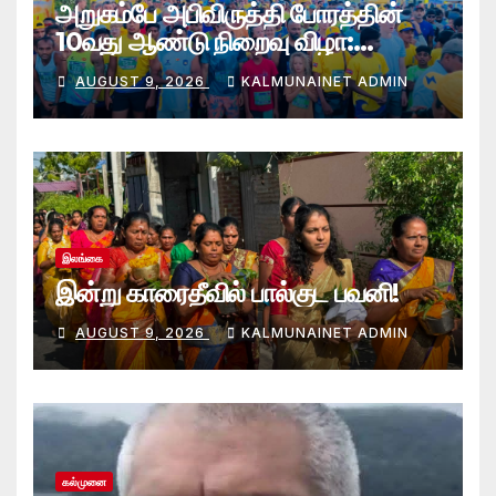
அறுகம்பே அபிவிருத்தி போரத்தின்
10வது ஆண்டு நிறைவு விழா:
அறுகம்பே அரை மரதன் ஓட்டத்தில்
AUGUST 9, 2026
KALMUNAINET ADMIN
இலங்கை சிவராஜன் முதலிடம்!
இலங்கை
இன்று காரைதீவில் பால்குட பவனி!
AUGUST 9, 2026
KALMUNAINET ADMIN
கல்முனை