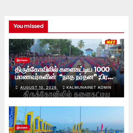
You missed
இலங்கை
திருக்கோவிலில் களைகட்டிய 1000
மாணவர்களின் “நாத நர்தன” ;பிரதி
போலீஸ் மாஅதிபரும் பங்கேற்பு
AUGUST 10, 2026
KALMUNAINET ADMIN
இலங்கை