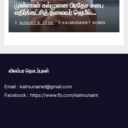
முன்னாள் கல்முனை பிரதேச சபை
எதிர்க்கட்சித் தலைவர் ஜெமீல்
காலமானார்.!
AUGUST 9, 2026
KALMUNAINET ADMIN
விளம்பர தொடர்புகள்
Email :
kalmunainet@gmail.com
Facebook : https://www.fb.com/kalmunaint