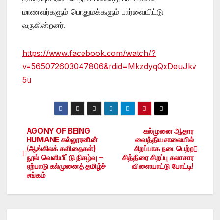
மாணவர்களும் பொதுமக்களும் பார்வையிட்டு
வருகின்றனர்.
https://www.facebook.com/watch/?
v=565072603047806&rdid=MkzdyqQxDeuJkv
5u
AGONY OF BEING
கல்முனை ஆதார
Post
HUMANE கல்லூரனின்
வைத்தியசாலையில்
(ஆங்கிலக் கவிதைகள்)
சிறப்பாக நடைபெற்ற
navigation
நூல் வெளியீட்டு நிகழ்வு –
சித்திரை சிறப்பு கலாசார
ஏற்பாடு கல்முனைத் தமிழ்ச்
விளையாட்டு போட்டி!
சங்கம்