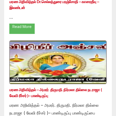
மரண அறிவித்தல் Dr.செல்லத்துரை பரஞ்சோதி – காரைதீவு –
இலண்டன்
…
Read More
மரண அறிவித்தல் – அமரர். திருமதி. நிர்மலா தில்லை நடராஜா (
வேவி ரீச்சர் )– பாண்டிருப்பு
மரண அறிவித்தல் – அமரர். திருமதி. நிர்மலா தில்லை
நடராஜா ( வேவி ரீச்சர் )– பாண்டிருப்பு பாண்டிருப்பை