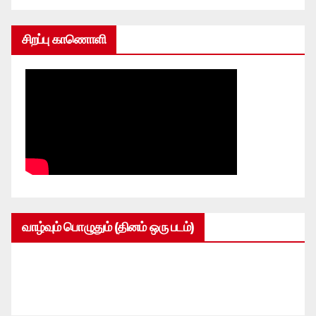
சிறப்பு காணொளி
வாழ்வும் பொழுதும் (தினம் ஒரு படம்)