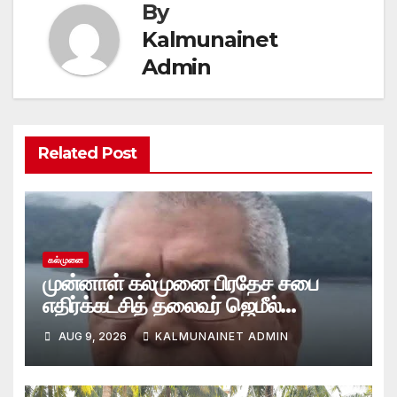
By
Kalmunainet
Admin
Related Post
கல்முனை
முன்னாள் கல்முனை பிரதேச சபை
எதிர்க்கட்சித் தலைவர் ஜெமீல்
காலமானார்.!
AUG 9, 2026
KALMUNAINET ADMIN