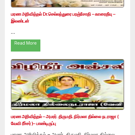
மரண அறிவித்தல் Dr.செல்லத்துரை பரஞ்சோதி – காரைதீவு –
இலண்டன்
…
Read More
மரண அறிவித்தல் – அமரர். திருமதி. நிர்மலா தில்லை நடராஜா (
வேவி ரீச்சர் )– பாண்டிருப்பு
மரண அறிவித்தல் – அமரர். திருமதி. நிர்மலா தில்லை