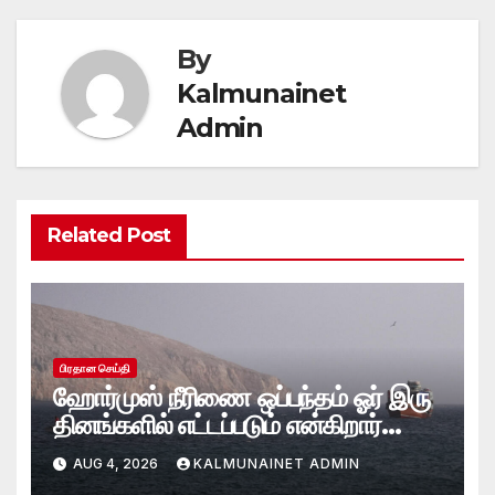
By
Kalmunainet
Admin
Related Post
பிரதான செய்தி
ஹோர்முஸ் நீரிணை ஒப்பந்தம் ஓர் இரு
தினங்களில் எட்டப்படும் என்கிறார்
அமெரிக்க கருவூலச் செயலாளர்
AUG 4, 2026
KALMUNAINET ADMIN
ஸ்காட் பெசென்ட்!