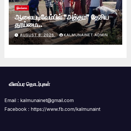
இலங்கை
ஆலையடிவேம்பில் “அத்தம” தேசிய
தூய்மை
வேலைத்திட்டம்.:ஆலையடிவேம்பு
AUGUST 8, 2026
KALMUNAINET ADMIN
பிரதேச செயலகமும் பிரதேச சபையும்
இணைந்து விசேட தூய்மைப் பணி.
விளம்பர தொடர்புகள்
Email :
kalmunainet@gmail.com
Facebook : https://www.fb.com/kalmunaint