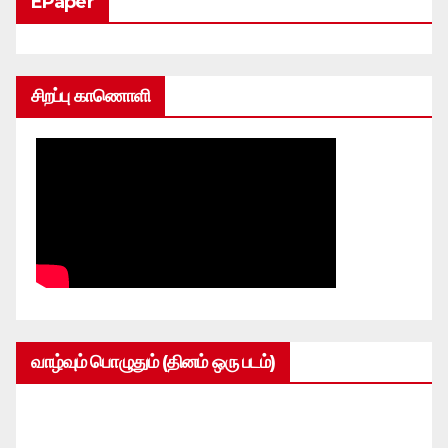
EPaper
சிறப்பு காணொளி
வாழ்வும் பொழுதும் (தினம் ஒரு படம்)