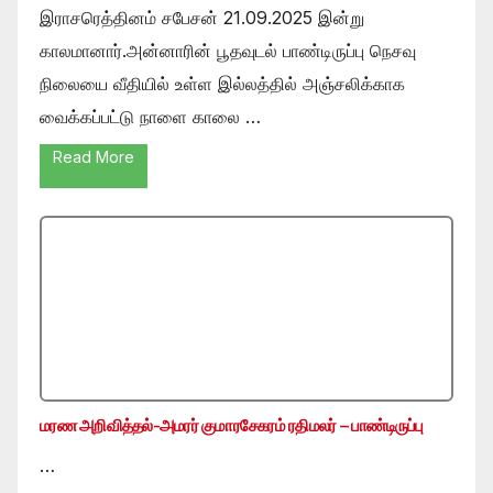
இராசரெத்தினம் சபேசன் 21.09.2025 இன்று
காலமானார்.அன்னாரின் பூதவுடல் பாண்டிருப்பு நெசவு
நிலையை வீதியில் உள்ள இல்லத்தில் அஞ்சலிக்காக
வைக்கப்பட்டு நாளை காலை …
Read More
மரண அறிவித்தல்-அமரர் குமாரசேகரம் ரதிமலர் – பாண்டிருப்பு
…