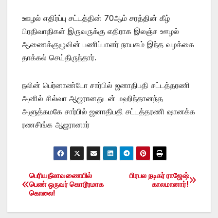
ஊழல் எதிர்ப்பு சட்டத்தின் 70ஆம் சரத்தின் கீழ்
பிரதிவாதிகள் இருவருக்கு எதிராக இலஞ்ச ஊழல்
ஆணைக்குழுவின் பணிப்பாளர் நாயகம் இந்த வழக்கை
தாக்கல் செய்திருந்தார்.
நலின் பெர்னாண்டோ சார்பில் ஜனாதிபதி சட்டத்தரணி
அனில் சில்வா ஆஜரானதுடன் மஹிந்தானந்த
அளுத்கமகே சார்பில் ஜனாதிபதி சட்டத்தரணி ஷானக்க
ரணசிங்க ஆஜரானார்
பெரியநீலாவணையில்
பிரபல நடி​கர் ராஜேஷ்
Post
பெண் ஒருவர் கொடூரமாக
காலமானார்!
கொலை!
navigation