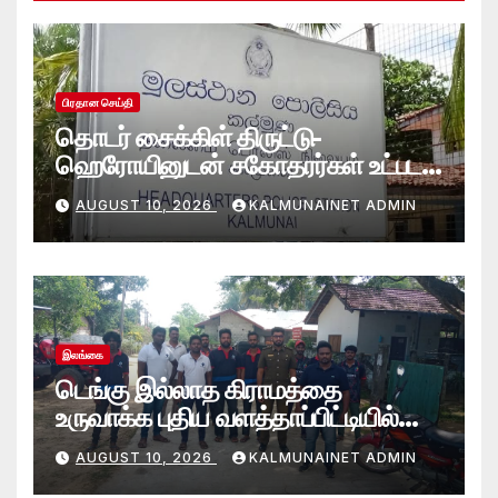
பிரதான செய்தி
தொடர் சைக்கிள் திருட்டு-
ஹெரோயினுடன் சகோதரர்கள் உட்பட
நால்வர் கல்முனை பொலிஸாரால்
AUGUST 10, 2026
KALMUNAINET ADMIN
கைது
இலங்கை
டெங்கு இல்லாத கிராமத்தை
உருவாக்க புதிய வளத்தாப்பிட்டியில்
கூட்டுப் பணி.
AUGUST 10, 2026
KALMUNAINET ADMIN