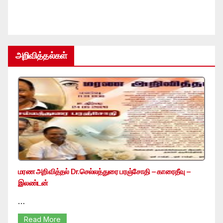
அறிவித்தல்கள்
மரண அறிவித்தல் Dr.செல்லத்துரை பரஞ்சோதி – காரைதீவு –
இலண்டன்
…
Read More