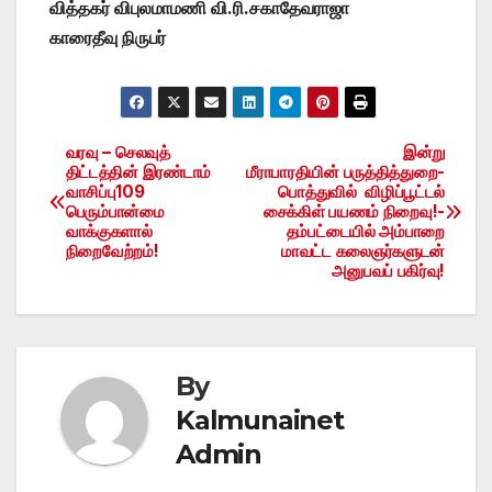
வித்தகர் விபுலமாமணி வி.ரி.சகாதேவராஜா
காரைதீவு நிருபர்
வரவு – செலவுத்
இன்று
Post
திட்டத்தின் இரண்டாம்
மீராபாரதியின் பருத்தித்துறை-
வாசிப்பு109
பொத்துவில் விழிப்பூட்டல்
navigation
பெரும்பான்மை
சைக்கிள் பயணம் நிறைவு!-
வாக்குகளால்
தம்பட்டையில் அம்பாறை
நிறைவேற்றம்!
மாவட்ட கலைஞர்களுடன்
அனுபவப் பகிர்வு!
By
Kalmunainet
Admin