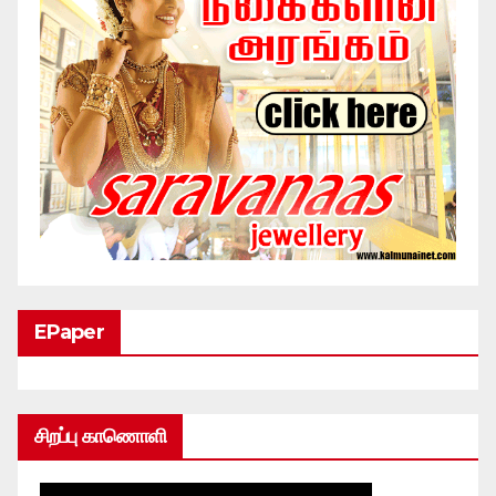
EPaper
சிறப்பு காணொளி