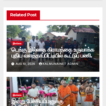
Related Post
இலங்கை
டெங்கு இல்லாத கிராமத்தை உருவாக்க
புதிய வளத்தாப்பிட்டியில் கூட்டுப் பணி.
AUG 10, 2026
KALMUNAINET ADMIN
இலங்கை
இன்று பேச்சியம்மனுக்கு