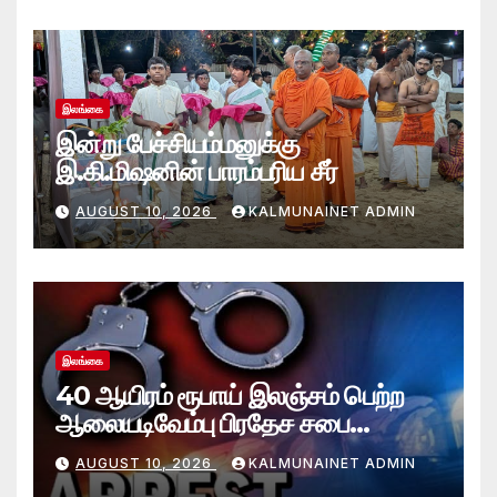
இலங்கை
இன்று பேச்சியம்மனுக்கு
இ.கி.மிஷனின் பாரம்பரிய சீர்
AUGUST 10, 2026
KALMUNAINET ADMIN
இலங்கை
40 ஆயிரம் ரூபாய் இலஞ்சம் பெற்ற
ஆலையடிவேம்பு பிரதேச சபை
தொழில்நுட்ப உத்தியோகத்தர் கைது
AUGUST 10, 2026
KALMUNAINET ADMIN