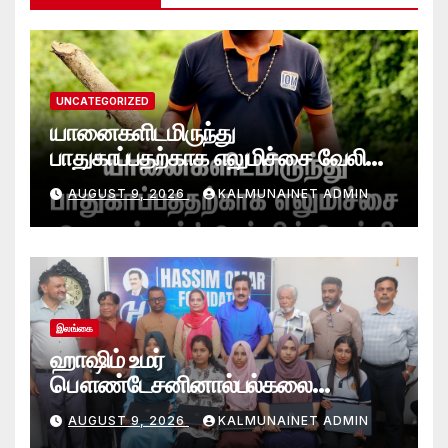
UNCATEGORIZED
யானைகளிடமிருந்து
பாதுகாப்பதற்காக எலுமிச்சை வேலி
அமைத்தல்’ ஆய்வில் வெற்றி
AUGUST 9, 2026
KALMUNAINET ADMIN
என்கிறார் வினோஜ்குமார்
இலங்கை
ஹாஷிம் உமர்
பௌண்டேசனினால்பல்கலை
மாணவர்களுக்குமடி கணனி
AUGUST 9, 2026
KALMUNAINET ADMIN
அன்பளிப்பு.!