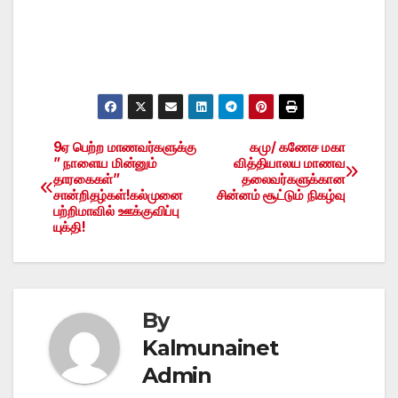
9ஏ பெற்ற மாணவர்களுக்கு
கமு/ கணேச மகா
Post
” நாளைய மின்னும்
வித்தியாலய மாணவ
தாரகைகள்”
தலைவர்களுக்கான
navigation
சான்றிதழ்கள்!கல்முனை
சின்னம் சூட்டும் நிகழ்வு
பற்றிமாவில் ஊக்குவிப்பு
யுக்தி!
By
Kalmunainet
Admin