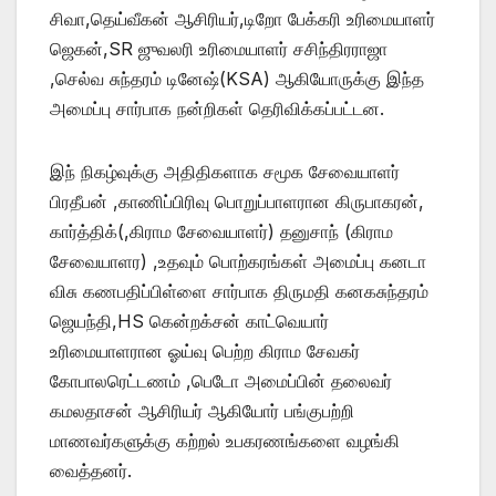
சிவா,தெய்வீகன் ஆசிரியர்,டிறோ பேக்கரி உரிமையாளர்
ஜெகன்,SR ஜுவலரி உரிமையாளர் சசிந்திரராஜா
,செல்வ சுந்தரம் டினேஷ்(KSA) ஆகியோருக்கு இந்த
அமைப்பு சார்பாக நன்றிகள் தெரிவிக்கப்பட்டன.
இந் நிகழ்வுக்கு அதிதிகளாக சமூக சேவையாளர்
பிரதீபன் ,காணிப்பிரிவு பொறுப்பாளரான கிருபாகரன்,
கார்த்திக்(,கிராம சேவையாளர்) தனுசாந் (கிராம
சேவையாளர) ,உதவும் பொற்கரங்கள் அமைப்பு கனடா
விசு கணபதிப்பிள்ளை சார்பாக திருமதி கனகசுந்தரம்
ஜெயந்தி,HS கென்றக்சன் காட்வெயார்
உரிமையாளரான ஓய்வு பெற்ற கிராம சேவகர்
கோபாலரெட்டணம் ,பெடோ அமைப்பின் தலைவர்
கமலதாசன் ஆசிரியர் ஆகியோர் பங்குபற்றி
மாணவர்களுக்கு கற்றல் உபகரணங்களை வழங்கி
வைத்தனர்.