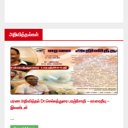
அறிவித்தல்கள்
மரண அறிவித்தல் Dr.செல்லத்துரை பரஞ்சோதி – காரைதீவு –
இலண்டன்
…