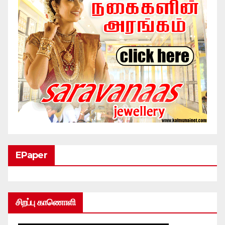
EPaper
சிறப்பு காணொளி