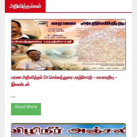
அறிவித்தல்கள்
மரண அறிவித்தல் Dr.செல்லத்துரை பரஞ்சோதி – காரைதீவு –
இலண்டன்
…
Read More