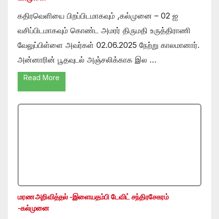
கதிரவெளியை பிறப்பிடமாகவும் ,கல்முனை – 02 ஐ
வசிப்பிடமாகவும் கொண்ட அமரர் திருமதி உருத்திராணி
வேலுப்பிள்ளை அவர்கள் 02.06.2025 நேற்று காலமானார்.
அன்னாரின் பூதவுடல் அஞ்சலிக்காக இல …
Read More
மரண அறிவித்தல் -இளையதம்பி டேவிட் சந்திரசேகரம்
-கல்முனை