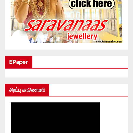
EPaper
சிறப்பு காணொளி