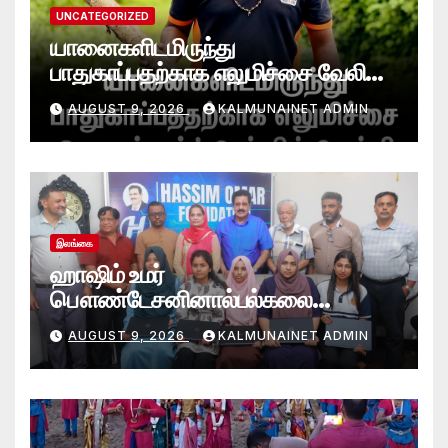
UNCATEGORIZED
யானைகளிடமிருந்து
பாதுகாப்பதற்காக எலுமிச்சை வேலி
அமைத்தல்’ ஆய்வில் வெற்றி
AUGUST 9, 2026
KALMUNAINET ADMIN
என்கிறார் வினோஜ்குமார்
இலங்கை
ஹாஷிம் உமர்
பௌண்டேசனினால்பல்கலை
மாணவர்களுக்குமடி கணனி
AUGUST 9, 2026
KALMUNAINET ADMIN
அன்பளிப்பு.!