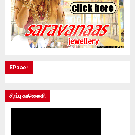
EPaper
சிறப்பு காணொளி