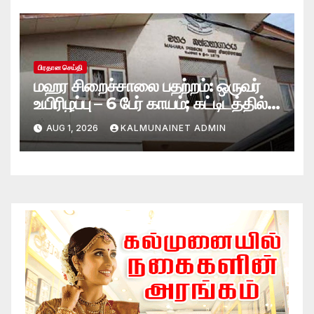
பிரதான செய்தி
மஹர சிறைச்சாலை பதற்றம்: ஒருவர்
உயிரிழப்பு – 6 பேர் காயம்; கட்டிடத்தில்
பாரிய தீ
AUG 1, 2026
KALMUNAINET ADMIN