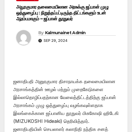
அநுரகுமார தலைமையிலான அரசுக்கு ஜப்பான் முழு
ஒத்துழைப்பு : நிறுத்தப்பட்டிருந்த திட்டங்களும் உடன்
ஆரம்பமாகும் – ஜப்பான் தூதுவர்
By
Kalmunainet Admin
SEP 29, 2024
ஜனாதிபதி அனுரகுமார திசாநாயக்க தலைமையிலான
அரசாங்கத்தின் ஊழல் மற்றும் முறைகேடுகளை
இல்லாதொழிப்பதற்கான வேலைத்திட்டத்திற்கு ஜப்பான்
அரசாங்கம் முழு ஒத்துழைப்பு வழங்கவுள்ளதாக
இலங்கைக்கான ஜப்பானிய தூதுவர் மிசுகோஷி ஹிடேகி
(MIZUKOSHI Hideaki) தெரிவித்தார்.
ஜனாதிபதியின் செயலாளர் கலாநிதி நந்திக சனத்