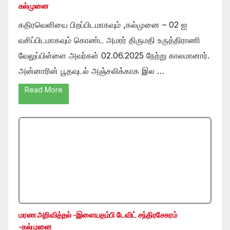
கல்முனை
கதிரவெளியை பிறப்பிடமாகவும் ,கல்முனை – 02 ஐ
வசிப்பிடமாகவும் கொண்ட அமரர் திருமதி உருத்திராணி
வேலுப்பிள்ளை அவர்கள் 02.06.2025 நேற்று காலமானார்.
அன்னாரின் பூதவுடல் அஞ்சலிக்காக இல …
Read More
மரண அறிவித்தல் -இளையதம்பி டேவிட் சந்திரசேகரம்
-கல்முனை