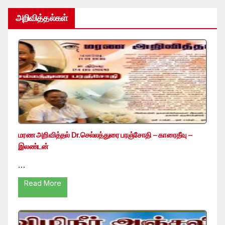
அறிவித்தல்கள்
மரண அறிவித்தல் Dr.செல்லத்துரை பரஞ்சோதி – காரைதீவு –
இலண்டன்
…
Read More