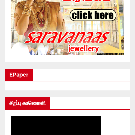
EPaper
சிறப்பு காணொளி