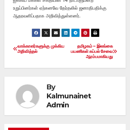
உறுப்பினர்கள் ஏற்கனவே தேர்தலில் ஜனாதிபதிக்கு
ஆதரவளிப்பதாக அறிவித்துள்ளனர்.
வாக்காளர்களுக்கு முக்கிய
தமிழகம் – இலங்கை
Post
அறிவித்தல்
பயணிகள் கப்பல் சேவை
ஆரம்பமாகியது
navigation
By
Kalmunainet
Admin