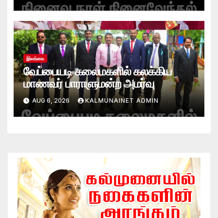
இலங்கை
வேப்பையடி கலைமகளில் கலக்கிய
மாணவர் பாராளுமன்ற அமர்வு
AUG 6, 2026
KALMUNAINET ADMIN