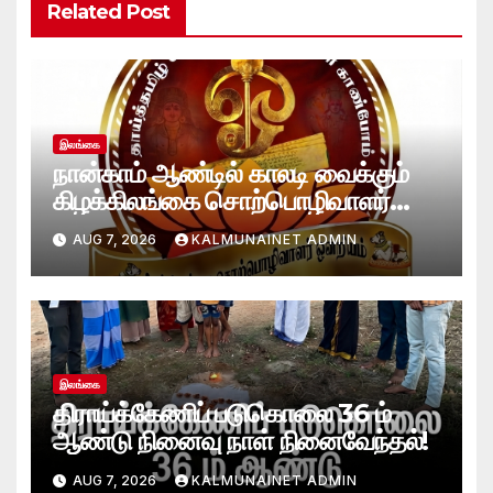
Related Post
இலங்கை
நான்காம் ஆண்டில் காலடி வைக்கும்
கிழக்கிலங்கை சொற்பொழிவாளர்
ஒன்றியத்துக்கு கல்முனை நெற்றின்
AUG 7, 2026
KALMUNAINET ADMIN
வாழ்த்துக்கள்!
இலங்கை
திராய்க்கேணிப் படுகொலை 36 ம்
ஆண்டு நினைவு நாள் நினைவேந்தல்!
AUG 7, 2026
KALMUNAINET ADMIN