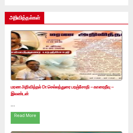
அறிவித்தல்கள்
மரண அறிவித்தல் Dr.செல்லத்துரை பரஞ்சோதி – காரைதீவு –
இலண்டன்
…
Read More