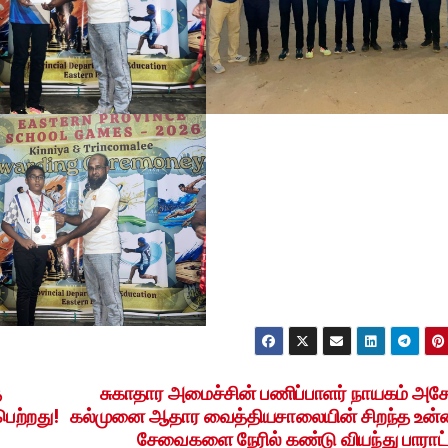
த
சுகாதார அமைச்சின் பணிப்பாளர் நாயகம் அச
ெற்றது!
கல்முனை ஆதார வைத்தியசாலையின் சிறந்த உன
சேவைகளை நேரில் கண்டு வியந்து பாராட்