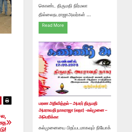
கொண்ட திருமதி நிர்மலா
தில்லைநடராஜாஅவர்கள் …
Read More
மரண அறிவித்தல் – அமரர் திருமதி
அமராவதி நாகராஜா (லதா) -கல்முனை –
ேல,
அமெரிக்கா
்னத
கல்முனையை பிறப்படமாகவும் நியோக்
டு!