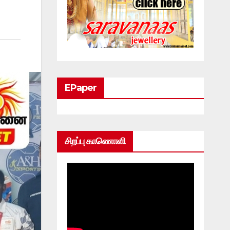
EPaper
சிறப்பு காணொளி