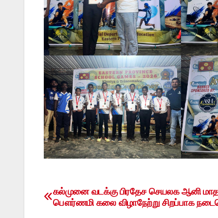
கல்முனை வடக்கு பிரதேச செயலக ஆனி மா
Post
பௌர்ணமி கலை விழாநேற்று சிறப்பாக நடைப
navigation