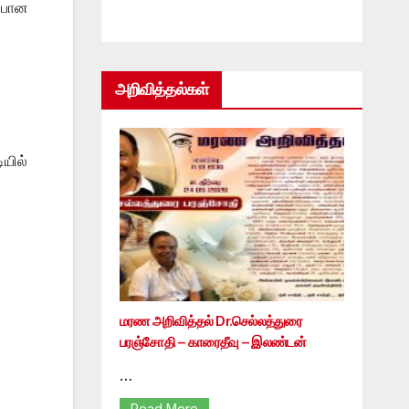
ப்பான
அறிவித்தல்கள்
ியில்
மரண அறிவித்தல் Dr.செல்லத்துரை
பரஞ்சோதி – காரைதீவு – இலண்டன்
…
Read More