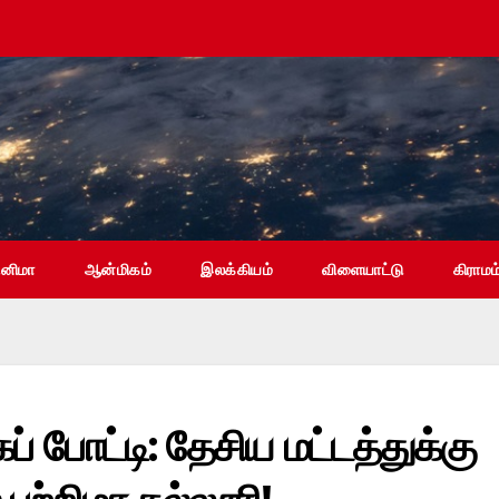
ினிமா
ஆன்மிகம்
இலக்கியம்
விளையாட்டு
கிராமம
் போட்டி: தேசிய மட்டத்துக்கு