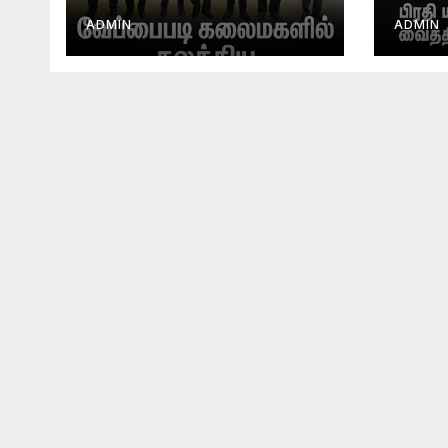
மாக
ஆணை
ADMIN
ADMIN
வைத்
அனஸ்