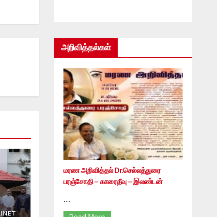
அறிவித்தல்கள்
மரண அறிவித்தல் Dr.செல்லத்துரை
பரஞ்சோதி – காரைதீவு – இலண்டன்
…
INET
Read More