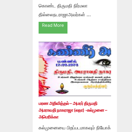
கொண்ட திருமதி நிர்மலா
தில்லைநடராஜாஅவர்கள் …
Read More
மரண அறிவித்தல் – அமரர் திருமதி
அமராவதி நாகராஜா (லதா) -கல்முனை –
அமெரிக்கா
கல்முனையை பிறப்படமாகவும் நியோக்