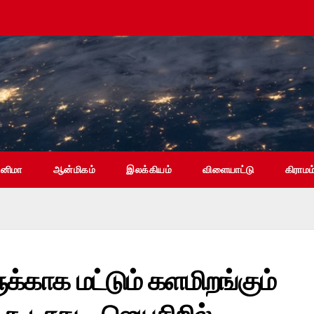
ினிமா
ஆன்மிகம்
இலக்கியம்
விளையாட்டு
கிராமம
க்காக மட்டும் களமிறங்கும்