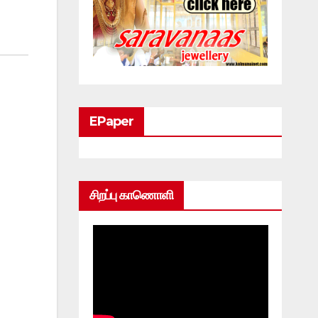
EPaper
சிறப்பு காணொளி