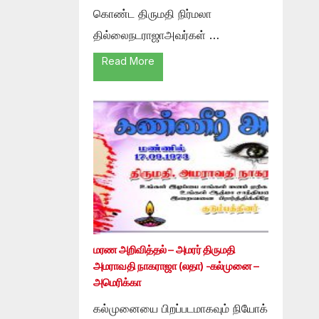
கொண்ட திருமதி நிர்மலா
தில்லைநடராஜாஅவர்கள் …
Read More
மரண அறிவித்தல் – அமரர் திருமதி
அமராவதி நாகராஜா (லதா) -கல்முனை –
அமெரிக்கா
கல்முனையை பிறப்படமாகவும் நியோக்