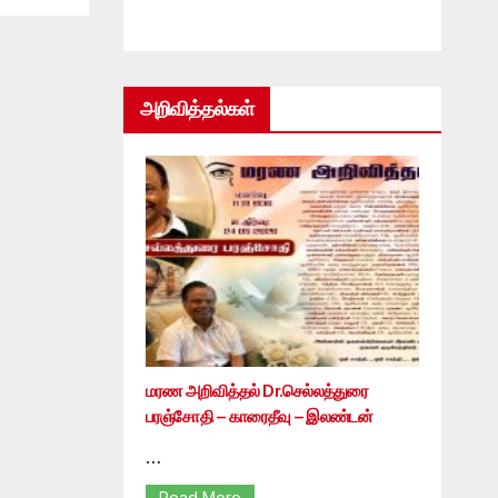
அறிவித்தல்கள்
மரண அறிவித்தல் Dr.செல்லத்துரை
பரஞ்சோதி – காரைதீவு – இலண்டன்
…
Read More