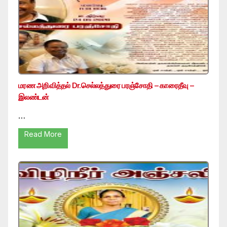
மரண அறிவித்தல் Dr.செல்லத்துரை பரஞ்சோதி – காரைதீவு –
இலண்டன்
…
Read More