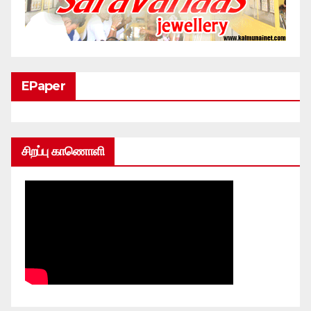
EPaper
சிறப்பு காணொளி