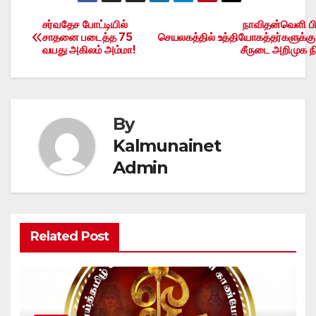
சர்வதேச போட்டியில்
நாவிதன்வெளி ப
Post
சாதனை படைத்த 75
செயலகத்தில் உத்தியோகத்தர்களுக்கு 
வயது அகிலம் அம்மா!
சீருடை அறிமுக ந
navigation
By
Kalmunainet
Admin
Related Post