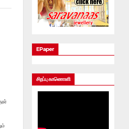
EPaper
சிறப்பு காணொளி
நர்
ும்