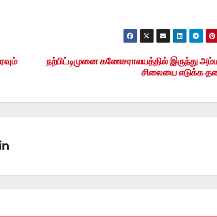
ரவும்
நற்பிட்டிமுனை கணேசராலயத்தில் இருந்து அம்
சிலையை எடுக்க த
in