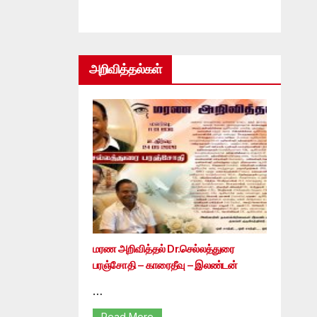
அறிவித்தல்கள்
மரண அறிவித்தல் Dr.செல்லத்துரை
பரஞ்சோதி – காரைதீவு – இலண்டன்
…
Read More