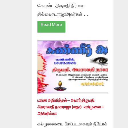
கொண்ட திருமதி நிர்மலா
தில்லைநடராஜாஅவர்கள் …
Read More
மரண அறிவித்தல் – அமரர் திருமதி
அமராவதி நாகராஜா (லதா) -கல்முனை –
அமெரிக்கா
கல்முனையை பிறப்படமாகவும் நியோக்