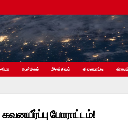
ினிமா
ஆன்மிகம்
இலக்கியம்
விளையாட்டு
கிராமம
கவனயீர்ப்பு போராட்டம்!