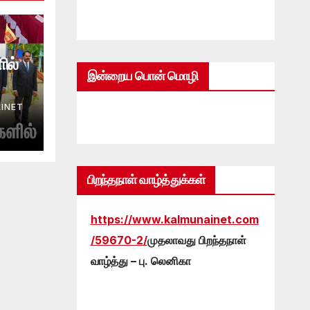
ில்
இன்றைய பொன் மொழி
INET
பிறந்தநாள் வாழ்த்துக்கள்
https://www.kalmunainet.com
/59670-2/
முதலாவது பிறந்தநாள்
வாழ்த்து – பு. லெனிகா