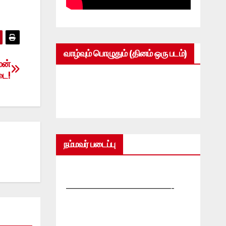
வாழ்வும் பொழுதும் (தினம் ஒரு படம்)
மன்
டை!
நம்மவர் படைப்பு
—————————————-