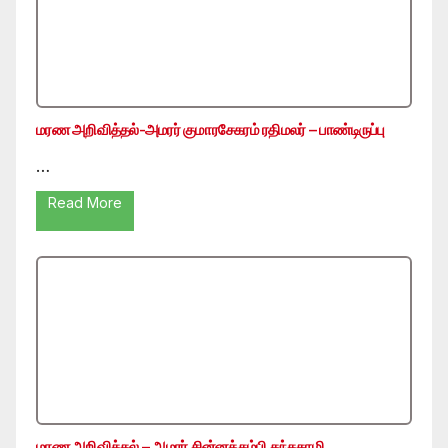
மரண அறிவித்தல்-அமரர் குமாரசேகரம் ரதிமலர் – பாண்டிருப்பு
…
Read More
மரண அறிவித்தல் – அமரர் சின்னத்தம்பி கந்தசாமி