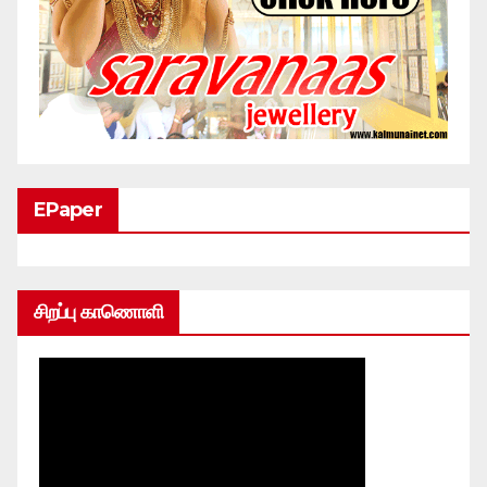
EPaper
சிறப்பு காணொளி