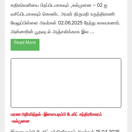
கதிரவெளியை பிறப்பிடமாகவும் ,கல்முனை – 02 ஐ
வசிப்பிடமாகவும் கொண்ட அமரர் திருமதி உருத்திராணி
வேலுப்பிள்ளை அவர்கள் 02.06.2025 நேற்று காலமானார்.
அன்னாரின் பூதவுடல் அஞ்சலிக்காக இல …
Read More
மரண அறிவித்தல் -இளையதம்பி டேவிட் சந்திரசேகரம்
-கல்முனை
இளையதம்பி டேவிட் சந்திரசேகரம் அவர்கள் 15.04.2025