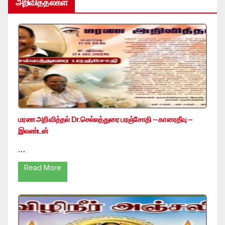
அறிவித்தல்கள்
மரண அறிவித்தல் Dr.செல்லத்துரை பரஞ்சோதி – காரைதீவு –
இலண்டன்
…
Read More