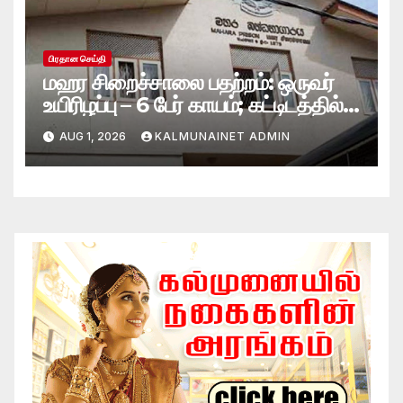
பிரதான செய்தி
மஹர சிறைச்சாலை பதற்றம்: ஒருவர்
உயிரிழப்பு – 6 பேர் காயம்; கட்டிடத்தில்
பாரிய தீ
AUG 1, 2026
KALMUNAINET ADMIN