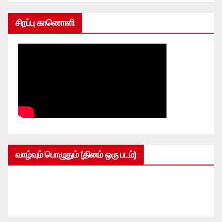
சிறப்பு காணொளி
வாழ்வும் பொழுதும் (தினம் ஒரு படம்)