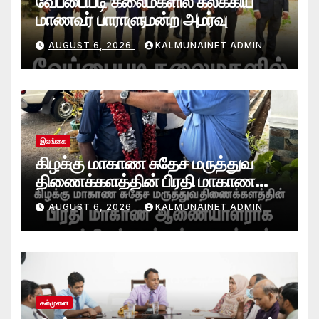
வேப்பையடி கலைமகளில் கலக்கிய
மாணவர் பாராளுமன்ற அமர்வு
AUGUST 6, 2026
KALMUNAINET ADMIN
இலங்கை
கிழக்கு மாகாண சுதேச மருத்துவ
திணைக்களத்தின் பிரதி மாகாண
ஆணையாளராக வைத்தியர் அன்டன்
AUGUST 6, 2026
KALMUNAINET ADMIN
அனஸ்டீன் கடமையேற்பு!
கல்முனை