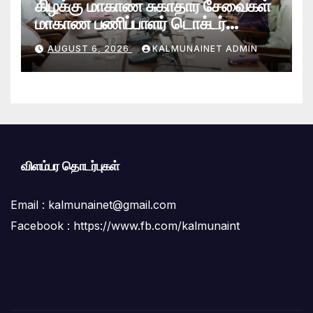
கிழக்கு மாகாண சுகாதார சேவைகள்
மாகாண பணிப்பாளர் டொக்டர்
சரவணபவன் கல்முனை பிராந்திய
AUGUST 6, 2026
KALMUNAINET ADMIN
சுகாதார சேவைகள் பணிமனைக்கு
விஜயம்!
விளம்பர தொடர்புகள்
Email :
kalmunainet@gmail.com
Facebook : https://www.fb.com/kalmunaint