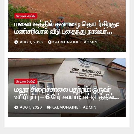
பிரதான செய்தி
மலையகத்தில் கனமழை தொடர்கிறது:
மண்சரிவால் வீடு புதைந்து நால்வர்
மாயம்
AUG 3, 2026
KALMUNAINET ADMIN
பிரதான செய்தி
மஹர சிறைச்சாலை பதற்றம்: ஒருவர்
உயிரிழப்பு – 6 பேர் காயம்; கட்டிடத்தில்
பாரிய தீ
AUG 1, 2026
KALMUNAINET ADMIN