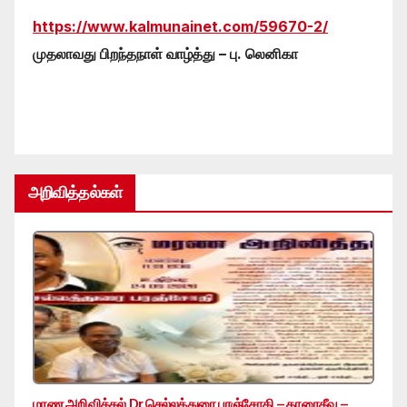
https://www.kalmunainet.com/59670-2/
முதலாவது பிறந்தநாள் வாழ்த்து – பு. லெனிகா
அறிவித்தல்கள்
மரண அறிவித்தல் Dr.செல்லத்துரை பரஞ்சோதி – காரைதீவு –