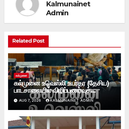
Kalmunainet
Admin
Related Post
கல்முனை
கல்முனை உவெஸ்லி உயர்தர (தேசிய)
பாடசாலையில் விழிப்புணர்வுச்
செயலமர்வு
AUG 7, 2026
KALMUNAINET ADMIN