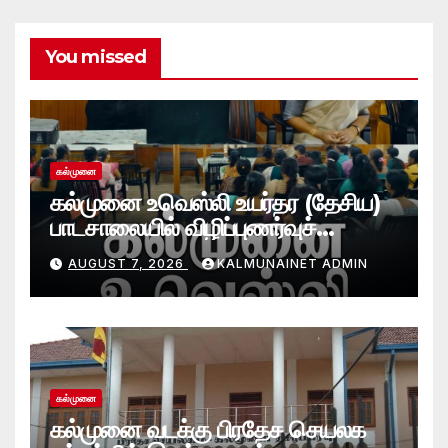
You missed
கல்முனை
கல்முனை உவெஸ்லி உயர்தர (தேசிய)
பாடசாலையில் விழிப்புணர்வுச்
செயலமர்வு
AUGUST 7, 2026
KALMUNAINET ADMIN
கல்முனை
கல்முனை வடக்கு பிரதேச செயலக