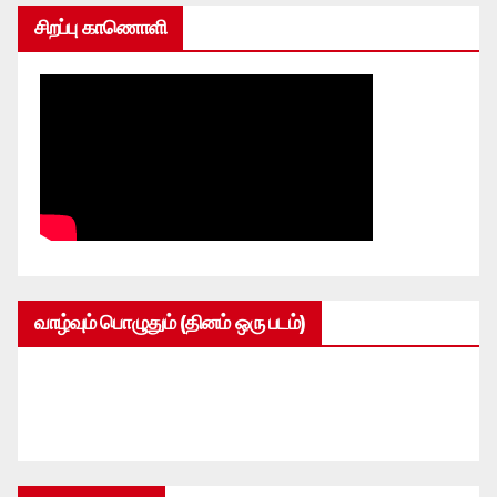
சிறப்பு காணொளி
வாழ்வும் பொழுதும் (தினம் ஒரு படம்)