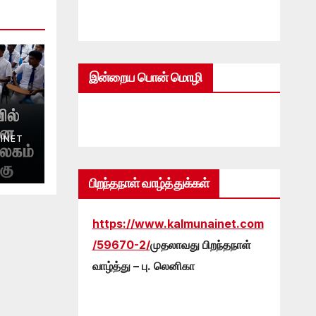
இன்றைய பொன் மொழி
INET
கம்
பிறந்தநாள் வாழ்த்துக்கள்
https://www.kalmunainet.com
/59670-2/
முதலாவது பிறந்தநாள்
வாழ்த்து – பு. லெனிகா