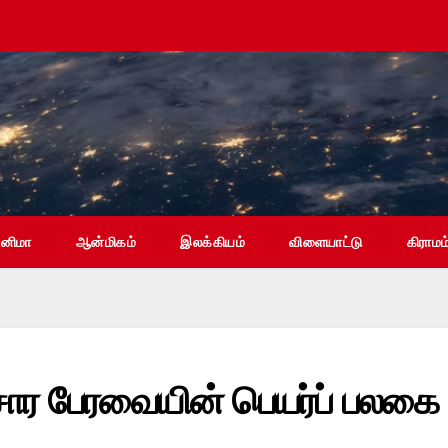
ினிமா
ஆன்மிகம்
இலக்கியம்
விளையாட்டு
கிராமம
சார பேரவையின் பெயர்ப் பலகை