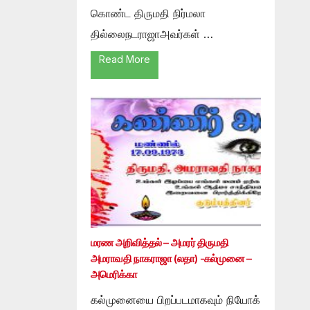
கொண்ட திருமதி நிர்மலா
தில்லைநடராஜாஅவர்கள் …
Read More
மரண அறிவித்தல் – அமரர் திருமதி
அமராவதி நாகராஜா (லதா) -கல்முனை –
அமெரிக்கா
கல்முனையை பிறப்படமாகவும் நியோக்