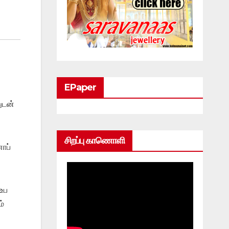
EPaper
ுடன்
சிறப்பு காணொளி
ாப்
உப
ம்