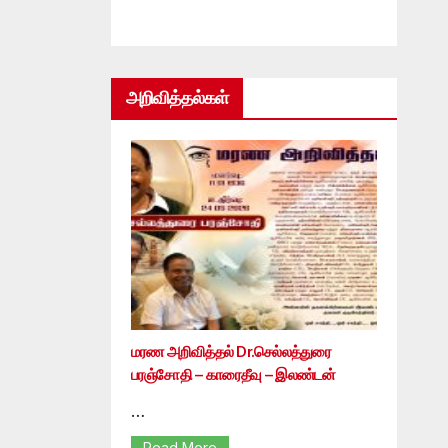
அறிவித்தல்கள்
மரண அறிவித்தல் Dr.செல்லத்துரை
பரஞ்சோதி – காரைதீவு – இலண்டன்
…
Read More