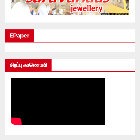
EPaper
சிறப்பு காணொளி