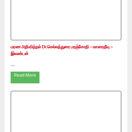
மரண அறிவித்தல் Dr.செல்லத்துரை பரஞ்சோதி – காரைதீவு –
இலண்டன்
…
Read More