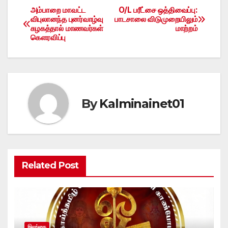
அம்பாறை மாவட்ட
O/L பரீட்சை ஒத்திவைப்பு:
Post
விபுலானந்த புனர்வாழ்வு
பாடசாலை விடுமுறையிலும்
கழகத்தால் மாணவர்கள்
மாற்றம்
navigation
கௌரவிப்பு
By
Kalminainet01
Related Post
இலங்கை