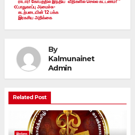
ராடார்! கோபத்தில் இந்திய
வீதிகளில் செல்ல கட்டணம்!
பாதுகாப்பு அமைச்சு-
navigation
கடற்படையின் 12 பக்க
இரகசிய அறிக்கை
By
Kalmunainet
Admin
Related Post
இலங்கை