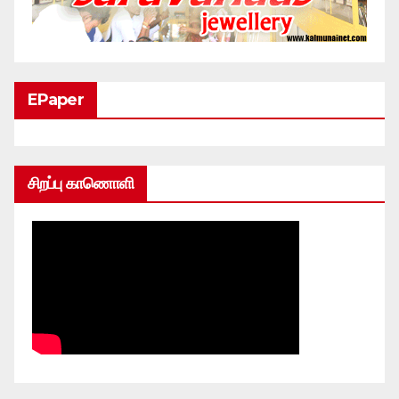
EPaper
சிறப்பு காணொளி