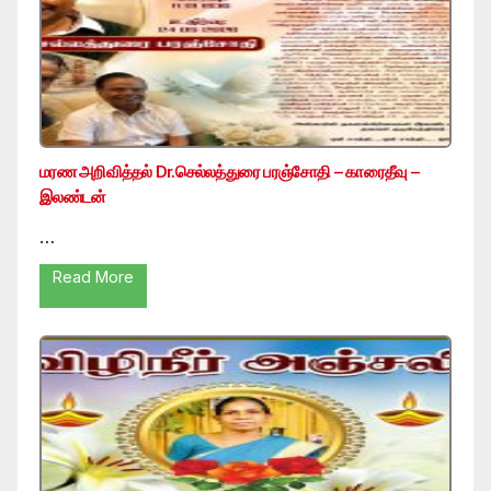
மரண அறிவித்தல் Dr.செல்லத்துரை பரஞ்சோதி – காரைதீவு –
இலண்டன்
…
Read More