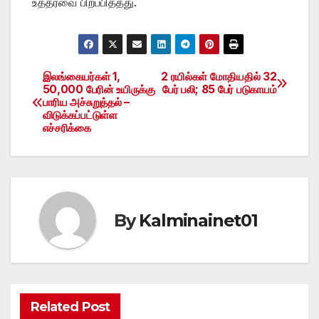
உத்தரவை பிறப்பித்தது.
இலங்கையர்கள் 1,
2 ரயில்கள் மோதியதில் 32
Post
50,000 பேரின் உயிருக்கு
பேர் பலி; 85 பேர் படுகாயம்
பாரிய அச்சுறுத்தல் –
navigation
விடுக்கப்பட்டுள்ள
எச்சரிக்கை
By
Kalminainet01
Related Post