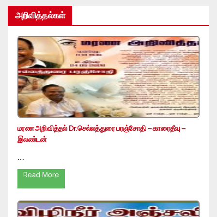
அறிவித்தல்கள்
மரண அறிவித்தல் Dr.செல்லத்துரை பரஞ்சோதி – காரைதீவு –
இலண்டன்
…
Read More