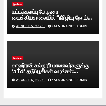
இலங்கை
மட்டக்களப்பு போதனா
வைத்தியசாலையில் “நீரிழிவு நோய்
மீள்நிலை (Diabetes Remission)
AUGUST 5, 2026
KALMUNAINET ADMIN
கிளினிக்” வெற்றிகரமாக ஆரம்பம்
இலங்கை
சாஹிராக் கல்லூரி மாணவர்களுக்கு
‘aTd’ தடுப்பூசிகள் வழங்கல்:
சாய்ந்தமருது சுகாதார வைத்திய
AUGUST 5, 2026
KALMUNAINET ADMIN
அதிகாரி பணிமனை நடவடிக்கை!