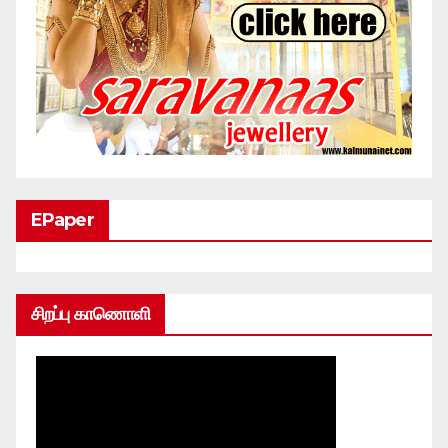
EPaper
சிறப்பு காணொளி