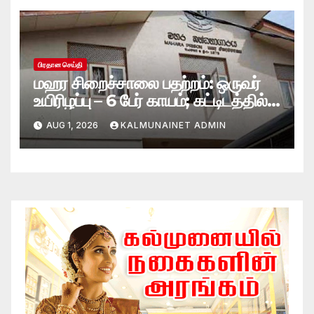
பிரதான செய்தி
மஹர சிறைச்சாலை பதற்றம்: ஒருவர்
உயிரிழப்பு – 6 பேர் காயம்; கட்டிடத்தில்
பாரிய தீ
AUG 1, 2026
KALMUNAINET ADMIN