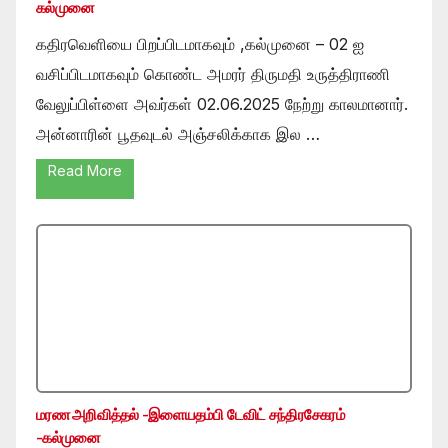
கல்முனை
கதிரவெளியை பிறப்பிடமாகவும் ,கல்முனை – 02 ஐ
வசிப்பிடமாகவும் கொண்ட அமரர் திருமதி உருத்திராணி
வேலுப்பிள்ளை அவர்கள் 02.06.2025 நேற்று காலமானார்.
அன்னாரின் பூதவுடல் அஞ்சலிக்காக இல …
Read More
மரண அறிவித்தல் -இளையதம்பி டேவிட் சந்திரசேகரம்
-கல்முனை