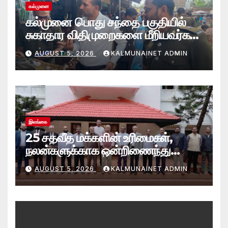
கல்முனை
கல்முனை பொது சந்தை பகுதியில்
சுகாதார விதிமுறைகளை மீறியவர்கள்
மீது சட்ட நடவடிக்கை!
AUGUST 5, 2026
KALMUNAINET ADMIN
இலங்கை
25 சதவீத மக்களின் உரிமைகள்,
நலன்களுக்காக ஒன்றிணைந்து
செயற்படவே புதிய பேரவை; இந்திய
AUGUST 5, 2026
KALMUNAINET ADMIN
உயர்ஸ்தானிகரிடம் எடுத்துரைப்பு.!