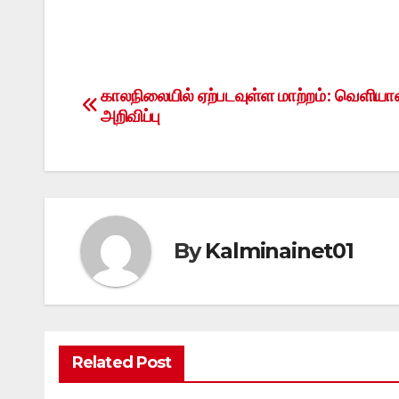
காலநிலையில் ஏற்படவுள்ள மாற்றம்: வெளிய
Post
அறிவிப்பு
navigation
By
Kalminainet01
Related Post