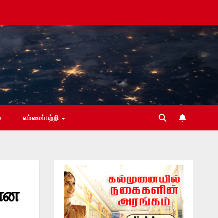
்
எம்மைப்பற்றி
யான