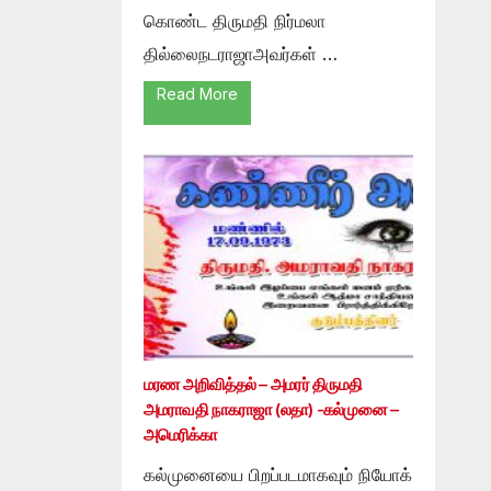
கொண்ட திருமதி நிர்மலா
தில்லைநடராஜாஅவர்கள் …
Read More
மரண அறிவித்தல் – அமரர் திருமதி
அமராவதி நாகராஜா (லதா) -கல்முனை –
அமெரிக்கா
கல்முனையை பிறப்படமாகவும் நியோக்