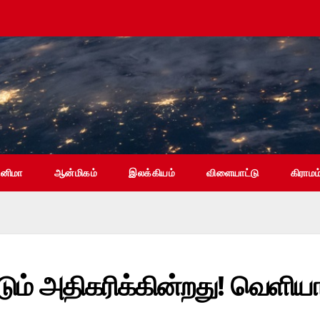
ினிமா
ஆன்மிகம்
இலக்கியம்
விளையாட்டு
கிராமம
டும் அதிகரிக்கின்றது! வெளி