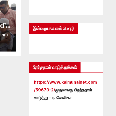
d’
இன்றைய பொன் மொழி
:
INET
ர
ை!
பிறந்தநாள் வாழ்த்துக்கள்
https://www.kalmunainet.com
/59670-2/
முதலாவது பிறந்தநாள்
வாழ்த்து – பு. லெனிகா