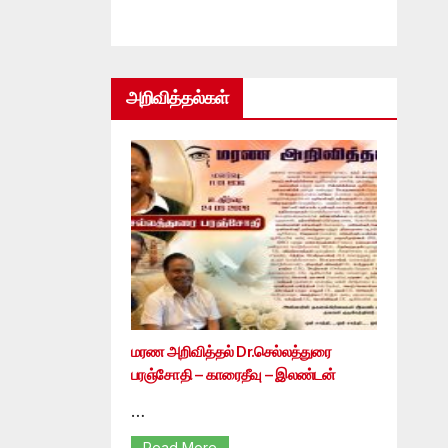
அறிவித்தல்கள்
மரண அறிவித்தல் Dr.செல்லத்துரை
பரஞ்சோதி – காரைதீவு – இலண்டன்
…
Read More