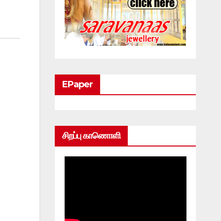
EPaper
சிறப்பு காணொளி