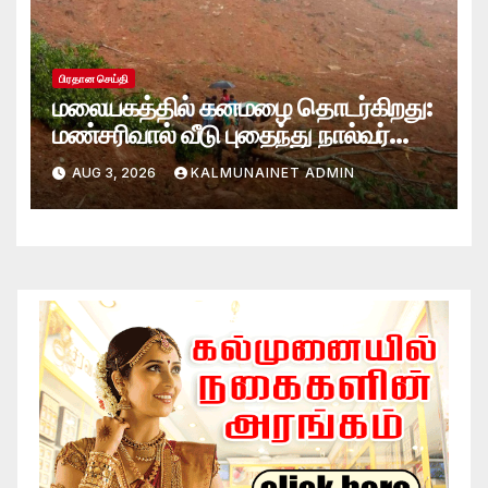
பிரதான செய்தி
மலையகத்தில் கனமழை தொடர்கிறது:
மண்சரிவால் வீடு புதைந்து நால்வர்
மாயம்
AUG 3, 2026
KALMUNAINET ADMIN