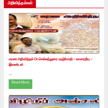
அறிவித்தல்கள்
மரண அறிவித்தல் Dr.செல்லத்துரை பரஞ்சோதி – காரைதீவு –
இலண்டன்
…
Read More