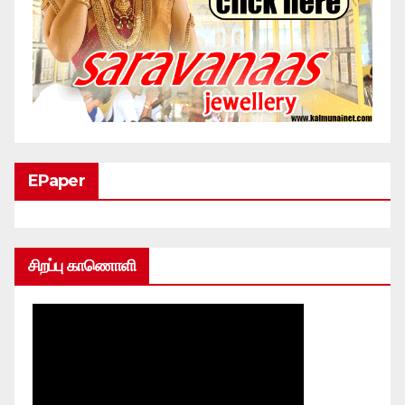
EPaper
சிறப்பு காணொளி