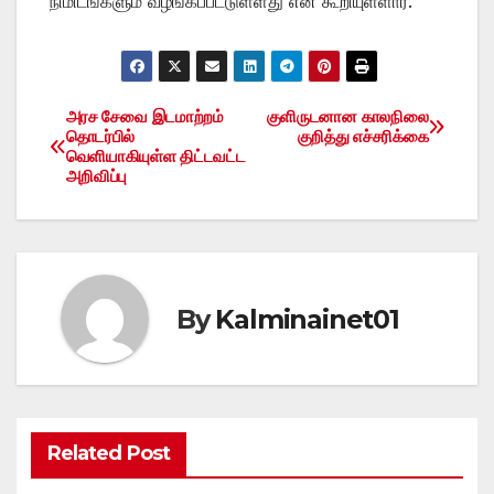
நிமிடங்களும் வழங்கப்பட்டுள்ளது என கூறியுள்ளார்.
அரச சேவை இடமாற்றம்
குளிருடனான காலநிலை
Post
தொடர்பில்
குறித்து எச்சரிக்கை
வெளியாகியுள்ள திட்டவட்ட
navigation
அறிவிப்பு
By
Kalminainet01
Related Post