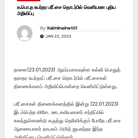
க.பொ.த உயர்தர பரீட்சை தொடர்பில் வெளியான புதிய
அறிவிப்பு
By
Kalminainet01
JAN 22, 2023
நாளை(23.01.2023) ஆரம்பமாகவுள்ள கல்வி பொதுத்
தராதர உயர்தரப் பரீட்சை தொடர்பில் பரீட்சைகள்
திணைக்களம் அறிவிப்பொன்றை வெளியிட்டுள்ளது.
பரீட்சைகள் திணைக்களத்தில் இன்று (22.01.2023)
இடம்பெற்ற விசேட ஊடகவியலாளர் சந்திப்பில்
கலந்துகொண்டு கருத்து தெரிவிக்கும் போதே பரீட்சை
ஆணையாளர் நாயகம் அமித் ஜயசுந்தர இந்த
அறிவிப்பை வெளியிட்டுள்ளார்.