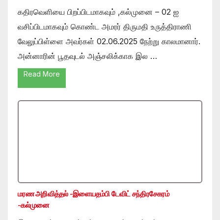
கதிரவெளியை பிறப்பிடமாகவும் ,கல்முனை – 02 ஐ
வசிப்பிடமாகவும் கொண்ட அமரர் திருமதி உருத்திராணி
வேலுப்பிள்ளை அவர்கள் 02.06.2025 நேற்று காலமானார்.
அன்னாரின் பூதவுடல் அஞ்சலிக்காக இல …
Read More
மரண அறிவித்தல் -இளையதம்பி டேவிட் சந்திரசேகரம்
-கல்முனை