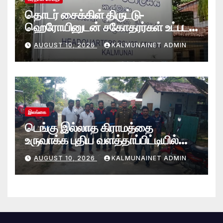
தொடர் சைக்கிள் திருட்டு-
ஹெரோயினுடன் சகோதரர்கள் உட்பட
நால்வர் கல்முனை பொலிஸாரால்
AUGUST 10, 2026
KALMUNAINET ADMIN
கைது
இலங்கை
டெங்கு இல்லாத கிராமத்தை
உருவாக்க புதிய வளத்தாப்பிட்டியில்
கூட்டுப் பணி.
AUGUST 10, 2026
KALMUNAINET ADMIN