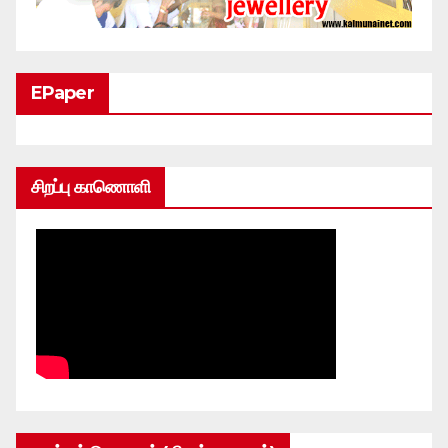
EPaper
சிறப்பு காணொளி