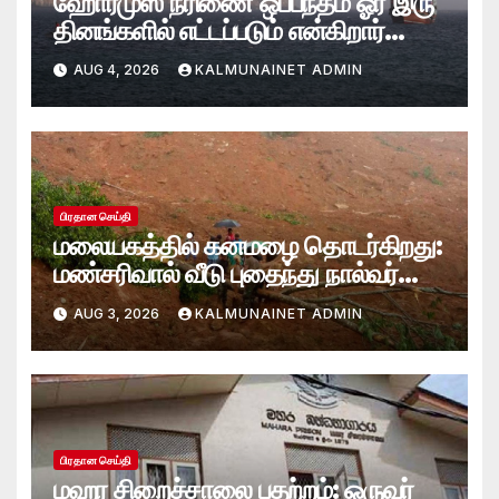
ஹோர்முஸ் நீரிணை ஒப்பந்தம் ஓர் இரு
தினங்களில் எட்டப்படும் என்கிறார்
அமெரிக்க கருவூலச் செயலாளர்
AUG 4, 2026
KALMUNAINET ADMIN
ஸ்காட் பெசென்ட்!
பிரதான செய்தி
மலையகத்தில் கனமழை தொடர்கிறது:
மண்சரிவால் வீடு புதைந்து நால்வர்
மாயம்
AUG 3, 2026
KALMUNAINET ADMIN
பிரதான செய்தி
மஹர சிறைச்சாலை பதற்றம்: ஒருவர்