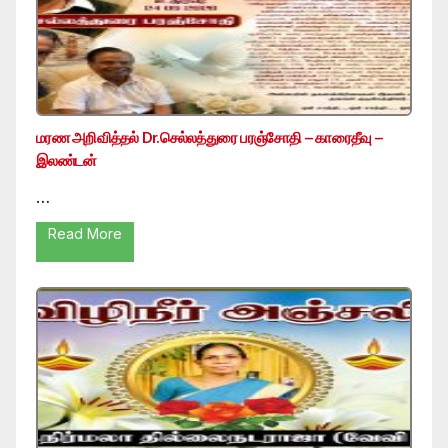
மரண அறிவித்தல் Dr.செல்லத்துரை பரஞ்சோதி – காரைதீவு –
இலண்டன்
…
Read More