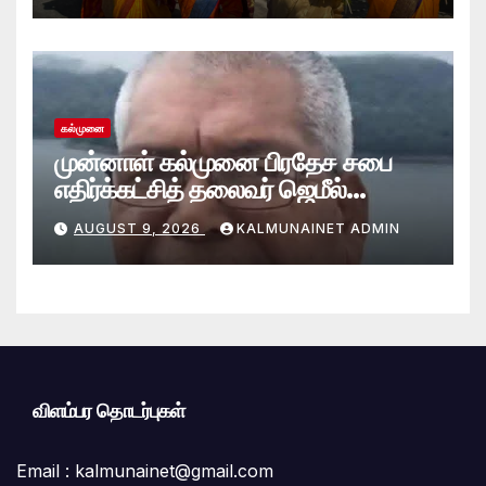
கல்முனை
முன்னாள் கல்முனை பிரதேச சபை
எதிர்க்கட்சித் தலைவர் ஜெமீல்
காலமானார்.!
AUGUST 9, 2026
KALMUNAINET ADMIN
விளம்பர தொடர்புகள்
Email :
kalmunainet@gmail.com