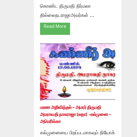
கொண்ட திருமதி நிர்மலா
தில்லைநடராஜாஅவர்கள் …
Read More
மரண அறிவித்தல் – அமரர் திருமதி
அமராவதி நாகராஜா (லதா) -கல்முனை –
அமெரிக்கா
கல்முனையை பிறப்படமாகவும் நியோக்