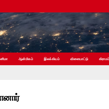
ினிமா
ஆன்மிகம்
இலக்கியம்
விளையாட்டு
கிராமம
ானார்