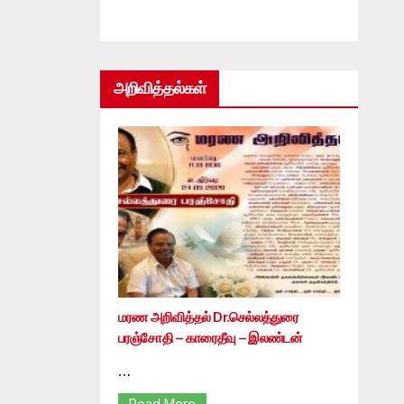
அறிவித்தல்கள்
மரண அறிவித்தல் Dr.செல்லத்துரை
பரஞ்சோதி – காரைதீவு – இலண்டன்
…
Read More