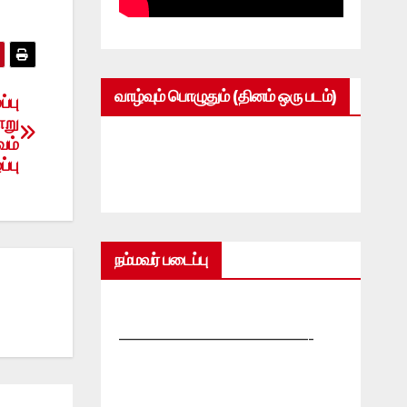
வாழ்வும் பொழுதும் (தினம் ஒரு படம்)
்பு
ாறு
வம்
்பு
நம்மவர் படைப்பு
—————————————-