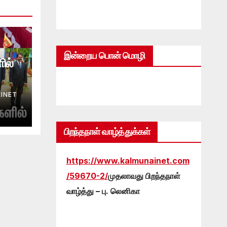
இன்றைய பொன் மொழி
ில்
INET
பிறந்தநாள் வாழ்த்துக்கள்
https://www.kalmunainet.com
/59670-2/
முதலாவது பிறந்தநாள்
வாழ்த்து – பு. லெனிகா