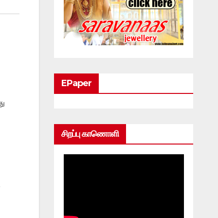
EPaper
து
சிறப்பு காணொளி
ு