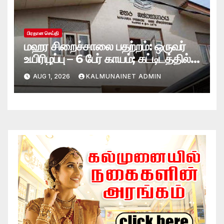
பிரதான செய்தி
மஹர சிறைச்சாலை பதற்றம்: ஒருவர்
உயிரிழப்பு – 6 பேர் காயம்; கட்டிடத்தில்
பாரிய தீ
AUG 1, 2026
KALMUNAINET ADMIN