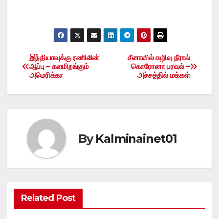
இந்தியாவுக்கு ரணிலின்
சீனாவில் கழிவு நீரால்
Post
ஆப்பு – களமிறங்கும்
கொரோனா பரவல் –
அமெரிக்கா
அச்சத்தில் மக்கள்
navigation
By
Kalminainet01
Related Post