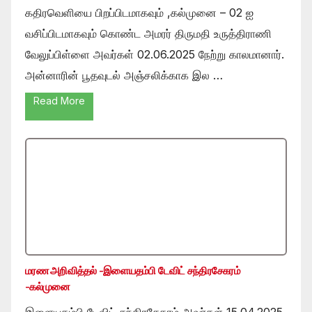
கதிரவெளியை பிறப்பிடமாகவும் ,கல்முனை – 02 ஐ
வசிப்பிடமாகவும் கொண்ட அமரர் திருமதி உருத்திராணி
வேலுப்பிள்ளை அவர்கள் 02.06.2025 நேற்று காலமானார்.
அன்னாரின் பூதவுடல் அஞ்சலிக்காக இல …
Read More
மரண அறிவித்தல் -இளையதம்பி டேவிட் சந்திரசேகரம்
-கல்முனை
இளையதம்பி டேவிட் சந்திரசேகரம் அவர்கள் 15.04.2025