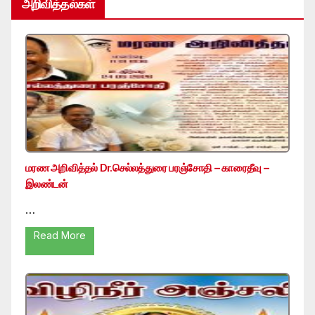
அறிவித்தல்கள்
மரண அறிவித்தல் Dr.செல்லத்துரை பரஞ்சோதி – காரைதீவு –
இலண்டன்
…
Read More