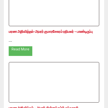
மரண அறிவித்தல்-அமரர் குமாரசேகரம் ரதிமலர் – பாண்டிருப்பு
…
Read More
மரண அறிவித்தல் – அமரர் சின்னத்தம்பி கந்தசாமி