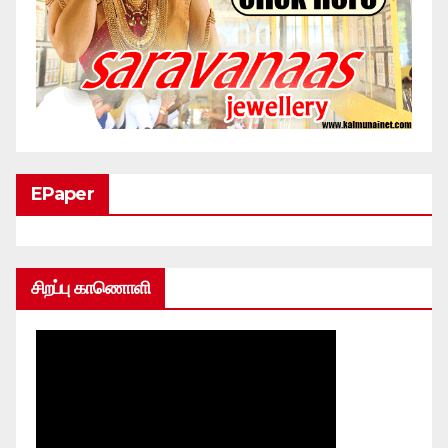
EPaper
சிறப்பு காணொளி