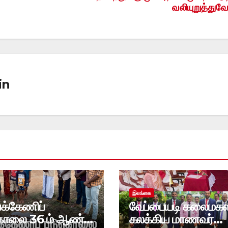
வலியுறுத்துவ
in
இலங்கை
்க்கேணிப்
வேப்பையடி கலைமகள
ொலை 36 ம் ஆண்டு
கலக்கிய மாணவர்