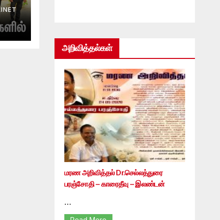
INET
அறிவித்தல்கள்
மரண அறிவித்தல் Dr.செல்லத்துரை
பரஞ்சோதி – காரைதீவு – இலண்டன்
…
Read More