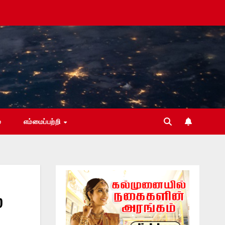
்
எம்மைப்பற்றி
்