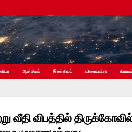
ினிமா
ஆன்மிகம்
இலக்கியம்
விளையாட்டு
கிராமம
ு வீதி விபத்தில் திருக்கோவில