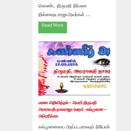
கொண்ட திருமதி நிர்மலா
தில்லைநடராஜாஅவர்கள் …
Read More
மரண அறிவித்தல் – அமரர் திருமதி
அமராவதி நாகராஜா (லதா) -கல்முனை –
அமெரிக்கா
கல்முனையை பிறப்படமாகவும் நியோக்