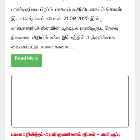
பாண்டிருப்பை பிறப்பிடமாகவும் வசிப்பிடமாகவும் கொண்ட
இராசரெத்தினம் சபேசன் 21.09.2025 இன்று
காலமானார்.அன்னாரின் பூதவுடல் பாண்டிருப்பு நெசவு
நிலையை வீதியில் உள்ள இல்லத்தில் அஞ்சலிக்காக
வைக்கப்பட்டு நாளை காலை …
Read More
மரண அறிவித்தல்-அமரர் குமாரசேகரம் ரதிமலர் – பாண்டிருப்பு