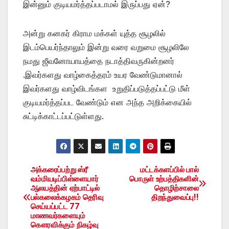
இன்னும் குடியமர்த்தப்படாமல் இருப்பது ஏன்?
அன்று கனகர் கிராம மக்கள் யுத்த சூழலில்
இடம்பெயர்ந்தாலும் இன்று வரை வறுமை சூழலிலே
நமது ஜீவனோயாயத்தை நடாத்திவருகின்றனர்
.இவர்களது வாழ்கைத்தரம் உயர வேண்டுமானால்
இவர்களது வாழ்விடங்கள உறுதிப்படுத்தப்பட்டு மீள்
குடியமர்த்தப்பட வேண்டும் என அந்த அறிக்கையில்
சுட்டிக்காட்டப்பட்டுள்ளது.
அக்கரைப்பற்று ஸ்ரீ
மட்டக்களப்பில் பால்
Post
வம்மியடிப்பிள்ளையார்
பொருள் உற்பத்திகளின்
ஆலயத்தின் ஏற்பாட்டில்
தொழிற்சாலை
navigation
பல்கலைக்கழகம் தெரிவு
திறந்துவைப்பு!!
செய்யப்பட்ட 77
மாணவர்களையும்
கௌரவிக்கும் நிகழ்வு