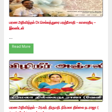
மரண அறிவித்தல் Dr.செல்லத்துரை பரஞ்சோதி – காரைதீவு –
இலண்டன்
…
Read More
மரண அறிவித்தல் – அமரர். திருமதி. நிர்மலா தில்லை நடராஜா (