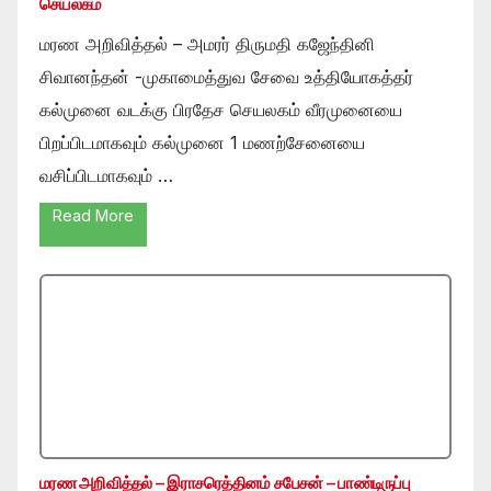
செயலகம்
மரண அறிவித்தல் – அமரர் திருமதி கஜேந்தினி
சிவானந்தன் -முகாமைத்துவ சேவை உத்தியோகத்தர்
கல்முனை வடக்கு பிரதேச செயலகம் வீரமுனையை
பிறப்பிடமாகவும் கல்முனை 1 மணற்சேனையை
வசிப்பிடமாகவும் …
Read More
மரண அறிவித்தல் – இராசரெத்தினம் சபேசன் – பாண்டிருப்பு