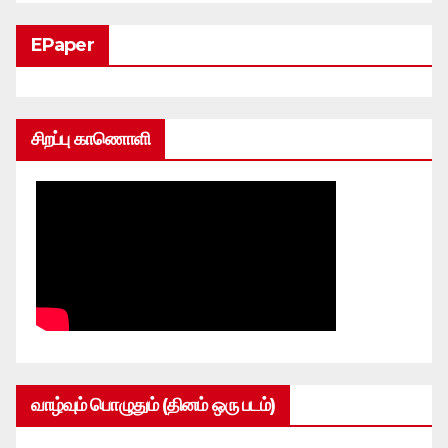
EPaper
சிறப்பு காணொளி
வாழ்வும் பொழுதும் (தினம் ஒரு படம்)