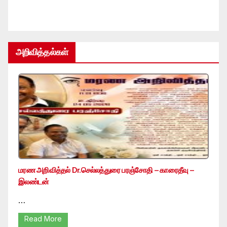
அறிவித்தல்கள்
மரண அறிவித்தல் Dr.செல்லத்துரை பரஞ்சோதி – காரைதீவு –
இலண்டன்
…
Read More