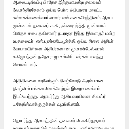
ஆலையடிவேம்பு பிரதேச இந்துமாமன்ற தலைவர்
வே.சந்திரசேகரம் ஓய்வு பெற்ற அம்பாரை மாவட்ட
உள்ளகக்கணக்காய்வாளர் எஸ்.கனகரெத்தினம் ஆலய
முன்னாள் தலைவர் க.கிருஸ்ணமூர்த்தி முன்னாள்
பிரதேச சபை தவிசாளர் நடராஜா இந்து இளைஞர் மன்ற
உபதலைவர் எஸ்.புண்ணியமூர்த்தி ஓய்வு நிலை அதிபர்
கோபாலபிள்ளை அதிபர்களான மு.சண்டேஸ்வரன்
க.ஜெயந்தன் ந.நேசராஜா உள்ளிட்டவர்கள் கலந்து
கொண்டனர்.
அதிதிகளை வரவேற்கும் நிகழ்வோடு ஆரம்பமான
நிகழ்வில் மங்களவிளக்கேற்றல் இறைவணக்கம்
இடம்பெற்றது. தொடர்ந்து ஆசியுரையினை சிவஸ்ரீ
ப.கேதீஸ்வரக்குருக்கள் வழங்கினார்.
தொடர்ந்து ஆலயத்;தின் தலைவர் வி.சுகிர்தகுமார்
உரையாற்றுகையில் ஆலங்கள் சமய பணிகளோடு சமூக