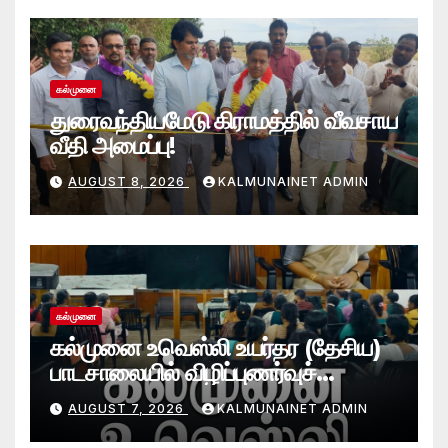
கல்முனை
துரைவந்தியமேடு கிராமத்தில் வீவசாய
வீதி அமைப்பு!
AUGUST 8, 2026
KALMUNAINET ADMIN
கல்முனை
கல்முனை உவெஸ்லி உயர்தர (தேசிய)
பாடசாலையில் விழிப்புணர்வுச்
செயலமர்வு
AUGUST 7, 2026
KALMUNAINET ADMIN