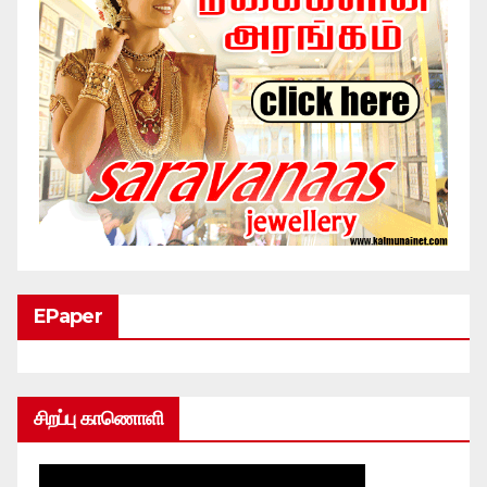
EPaper
சிறப்பு காணொளி