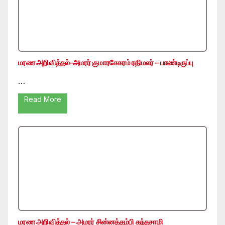
மரண அறிவித்தல்-அமரர் குமாரசேகரம் ரதிமலர் – பாண்டிருப்பு
…
Read More
மரண அறிவித்தல் – அமரர் சின்னத்தம்பி கந்தசாமி