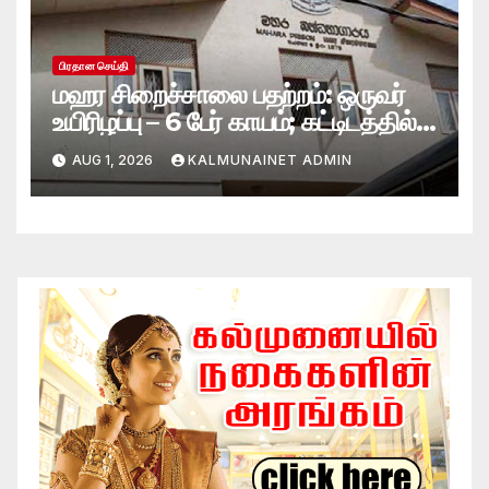
பிரதான செய்தி
மஹர சிறைச்சாலை பதற்றம்: ஒருவர்
உயிரிழப்பு – 6 பேர் காயம்; கட்டிடத்தில்
பாரிய தீ
AUG 1, 2026
KALMUNAINET ADMIN