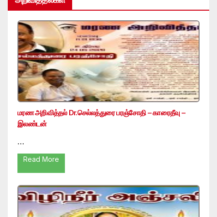
மரண அறிவித்தல் Dr.செல்லத்துரை பரஞ்சோதி – காரைதீவு –
இலண்டன்
…
Read More