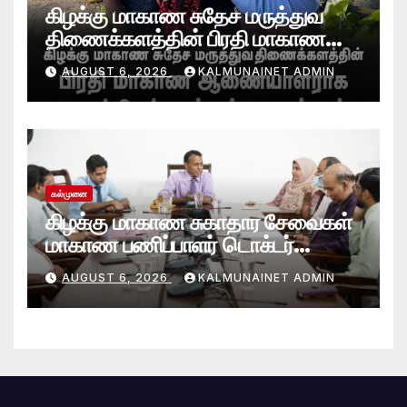
கிழக்கு மாகாண சுதேச மருத்துவ
திணைக்களத்தின் பிரதி மாகாண
ஆணையாளராக வைத்தியர் அன்டன்
AUGUST 6, 2026
KALMUNAINET ADMIN
அனஸ்டீன் கடமையேற்பு!
கல்முனை
கிழக்கு மாகாண சுகாதார சேவைகள்
மாகாண பணிப்பாளர் டொக்டர்
சரவணபவன் கல்முனை பிராந்திய
AUGUST 6, 2026
KALMUNAINET ADMIN
சுகாதார சேவைகள் பணிமனைக்கு
விஜயம்!