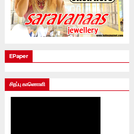
EPaper
சிறப்பு காணொளி