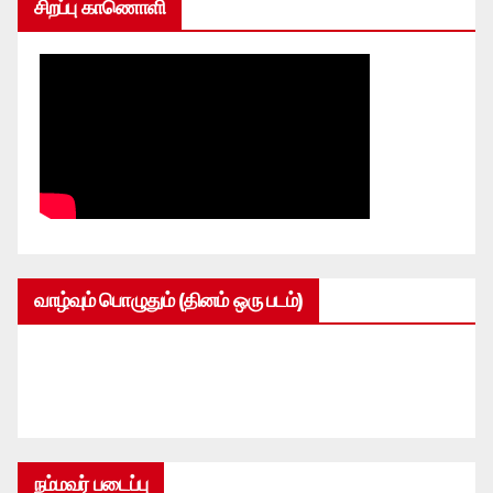
சிறப்பு காணொளி
வாழ்வும் பொழுதும் (தினம் ஒரு படம்)
நம்மவர் படைப்பு