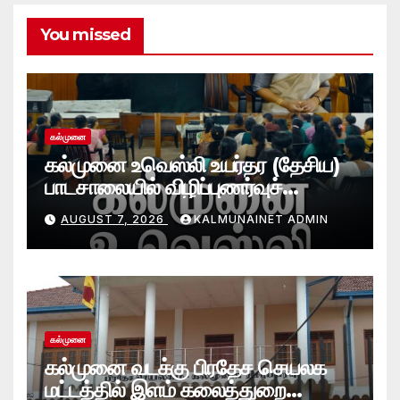
You missed
கல்முனை
கல்முனை உவெஸ்லி உயர்தர (தேசிய)
பாடசாலையில் விழிப்புணர்வுச்
செயலமர்வு
AUGUST 7, 2026
KALMUNAINET ADMIN
கல்முனை
கல்முனை வடக்கு பிரதேச செயலக
மட்டத்தில் இளம் கலைத்துறை