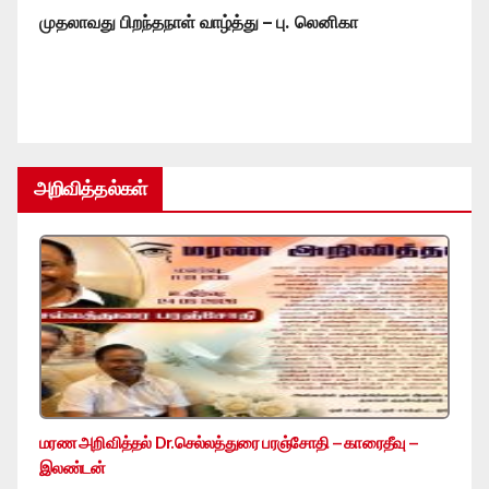
முதலாவது பிறந்தநாள் வாழ்த்து – பு. லெனிகா
அறிவித்தல்கள்
மரண அறிவித்தல் Dr.செல்லத்துரை பரஞ்சோதி – காரைதீவு –
இலண்டன்