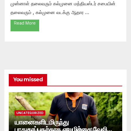
முன்னாள் தலைவரும் கல்முனை மத்தியஸ்டர் சபையின்
தலைவரும் , கல்முனை வடக்கு ஆதார …
Read More
You missed
UNCATEGORIZED
யானைகளிடமிருந்து
பாதுகாப்பதற்காக எலுமிச்சை வேலி