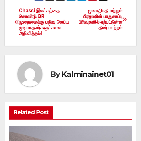
Chassi இலக்கத்தை
ஜனாதிபதி மற்றும்
Post
கொண்டு QR
பிரதமரின் பாதுகாப்பு
முறைமைக்கு பதிவு செய்ய
பிரிவுகளில் ஏற்பட்டுள்ள
navigation
முடியாதவர்களுக்கான
திடீர் மாற்றம்
அறிவித்தல்!
By
Kalminainet01
Related Post