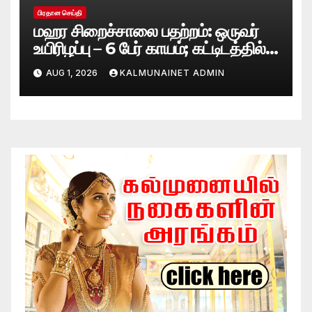
பிரதான செய்தி
மஹர சிறைச்சாலை பதற்றம்: ஒருவர்
உயிரிழப்பு – 6 பேர் காயம்; கட்டிடத்தில்
பாரிய தீ
AUG 1, 2026
KALMUNAINET ADMIN