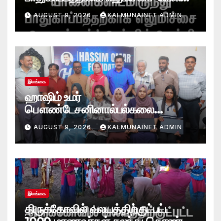
அமைத்தல்’ ஆய்வில் வெற்றி
AUGUST 9, 2026
KALMUNAINET ADMIN
என்கிறார் வினோஜ்குமார்
இலங்கை
ஹாஷிம் உமர்
பௌண்டேசனினால்பல்கலை
மாணவர்களுக்குமடி கணனி
AUGUST 9, 2026
KALMUNAINET ADMIN
அன்பளிப்பு.!
இலங்கை
திருக்கோவில் வலயத்திற்குட்பட்ட