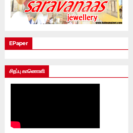
EPaper
சிறப்பு காணொளி