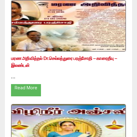
மரண அறிவித்தல் Dr.செல்லத்துரை பரஞ்சோதி – காரைதீவு –
இலண்டன்
…
Read More