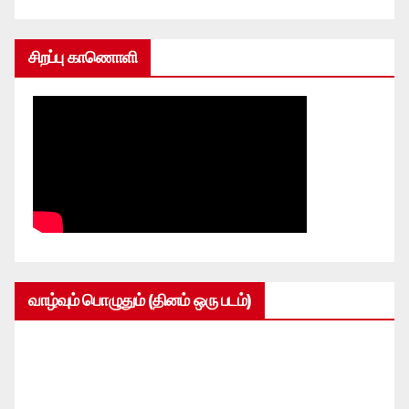
சிறப்பு காணொளி
வாழ்வும் பொழுதும் (தினம் ஒரு படம்)