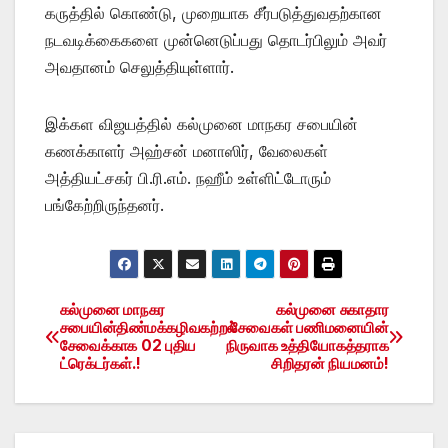
கருத்தில் கொண்டு, முறையாக சீர்படுத்துவதற்கான
நடவடிக்கைகளை முன்னெடுப்பது தொடர்பிலும் அவர்
அவதானம் செலுத்தியுள்ளார்.
இக்கள விஜயத்தில் கல்முனை மாநகர சபையின்
கணக்காளர் அஹ்சன் மனாஸிர், வேலைகள்
அத்தியட்சகர் பி.ரி.எம். நஹீம் உள்ளிட்டோரும்
பங்கேற்றிருந்தனர்.
கல்முனை மாநகர
கல்முனை சுகாதார
Post
சபையின்திண்மக்கழிவகற்றல்
சேவைகள் பணிமனையின்
சேவைக்காக 02 புதிய
நிருவாக உத்தியோகத்தராக
navigation
ட்ரெக்டர்கள்.!
சிறிதரன் நியமனம்!