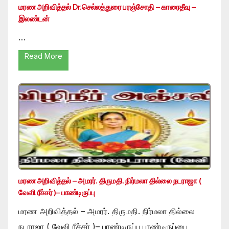
மரண அறிவித்தல் Dr.செல்லத்துரை பரஞ்சோதி – காரைதீவு –
இலண்டன்
…
Read More
மரண அறிவித்தல் – அமரர். திருமதி. நிர்மலா தில்லை நடராஜா (
வேவி ரீச்சர் )– பாண்டிருப்பு
மரண அறிவித்தல் – அமரர். திருமதி. நிர்மலா தில்லை
நடராஜா ( வேவி ரீச்சர் )– பாண்டிருப்பு பாண்டிருப்பை