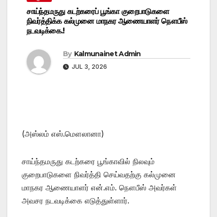
சாய்ந்தமருது கடற்கரைப் பூங்கா குறைபாடுகளை
நிவர்த்திக்க கல்முனை மாநகர ஆணையாளர் நௌபீஸ்
நடவடிக்கை.!
By
Kalmunainet Admin
JUL 3, 2026
(அஸ்லம் எஸ்.மௌலானா)
சாய்ந்தமருது கடற்கரை பூங்காவில் நிலவும்
குறைபாடுகளை நிவர்த்தி செய்வதற்கு கல்முனை
மாநகர ஆணையாளர் என்.எம். நௌபீஸ் அவர்கள்
அவசர நடவடிக்கை எடுத்துள்ளார்.