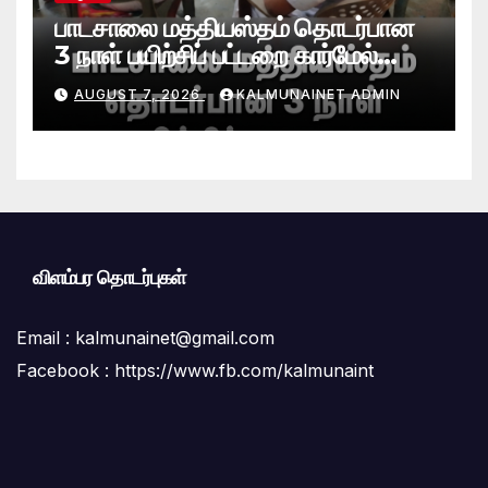
பாடசாலை மத்தியஸ்தம் தொடர்பான
3 நாள் பயிற்சிப் பட்டறை கார்மேல்
பற்றிமாவில் நிறைவு!முரண்பாடுகளைத்
AUGUST 7, 2026
KALMUNAINET ADMIN
தீர்க்கும் முறைகள் குறித்துத்
தெளிவூட்டல்
விளம்பர தொடர்புகள்
Email :
kalmunainet@gmail.com
Facebook : https://www.fb.com/kalmunaint