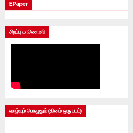
EPaper
சிறப்பு காணொளி
வாழ்வும் பொழுதும் (தினம் ஒரு படம்)