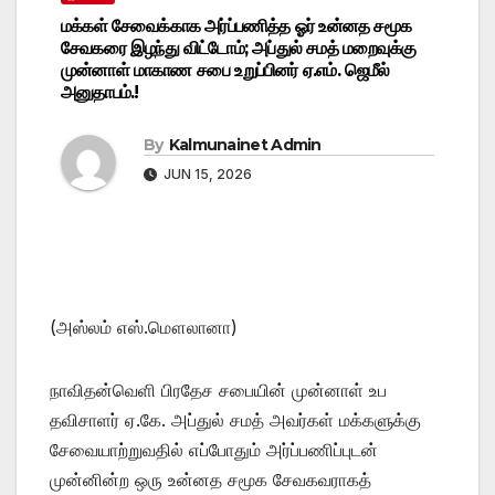
மக்கள் சேவைக்காக அர்ப்பணித்த ஓர் உன்னத சமூக
சேவகரை இழந்து விட்டோம்; அப்துல் சமத் மறைவுக்கு
முன்னாள் மாகாண சபை உறுப்பினர் ஏ.எம். ஜெமீல்
அனுதாபம்.!
By
Kalmunainet Admin
JUN 15, 2026
(அஸ்லம் எஸ்.மௌலானா)
நாவிதன்வெளி பிரதேச சபையின் முன்னாள் உப
தவிசாளர் ஏ.கே. அப்துல் சமத் அவர்கள் மக்களுக்கு
சேவையாற்றுவதில் எப்போதும் அர்ப்பணிப்புடன்
முன்னின்ற ஒரு உன்னத சமூக சேவகவராகத்