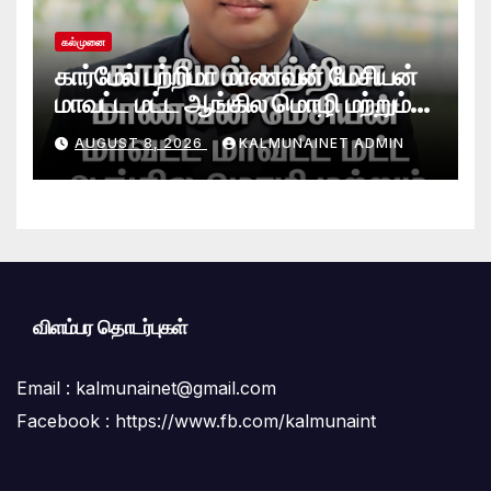
கல்முனை
கார்மேல் பற்றிமா மாணவன் மேசியன்
மாவட்ட மட்ட ஆங்கில மொழி மற்றும்
நாடகப் போட்டியில் சாதனை!
AUGUST 8, 2026
KALMUNAINET ADMIN
விளம்பர தொடர்புகள்
Email :
kalmunainet@gmail.com
Facebook : https://www.fb.com/kalmunaint