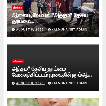
இலங்கை
ஆலையடிவேம்பில் “அத்தம” தேசிய
தூய்மை
வேலைத்திட்டம்.:ஆலையடிவேம்பு
AUGUST 8, 2026
KALMUNAINET ADMIN
பிரதேச செயலகமும் பிரதேச சபையும்
இணைந்து விசேட தூய்மைப் பணி.
கல்முனை
அத்தம” தேசிய தூய்மை
வேலைத்திட்டடம் முகைதீன் ஜும்ஆ
பெரிய பள்ளிவாசல்
AUGUST 8, 2026
KALMUNAINET ADMIN
வளாகத்தில்; களத்தில் இறங்கிய
ஆதம்பாவா எம்.பி