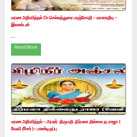
மரண அறிவித்தல் Dr.செல்லத்துரை பரஞ்சோதி – காரைதீவு –
இலண்டன்
…
Read More
மரண அறிவித்தல் – அமரர். திருமதி. நிர்மலா தில்லை நடராஜா (
வேவி ரீச்சர் )– பாண்டிருப்பு