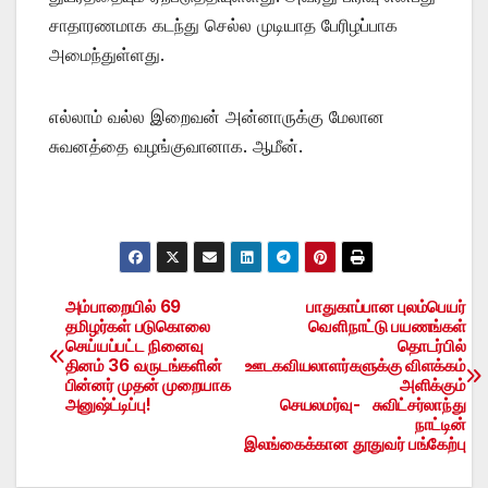
சாதாரணமாக கடந்து செல்ல முடியாத பேரிழப்பாக
அமைந்துள்ளது.
எல்லாம் வல்ல இறைவன் அன்னாருக்கு மேலான
சுவனத்தை வழங்குவானாக. ஆமீன்.
அம்பாறையில் 69
பாதுகாப்பான புலம்பெயர்
Post
தமிழர்கள் படுகொலை
வெளிநாட்டு பயணங்கள்
செய்யப்பட்ட நினைவு
தொடர்பில்
navigation
தினம் 36 வருடங்களின்
ஊடகவியலாளர்களுக்கு விளக்கம்
பின்னர் முதன் முறையாக
அளிக்கும்
அனுஷ்ட்டிப்பு!
செயலமர்வு- சுவிட்சர்லாந்து
நாட்டின்
இலங்கைக்கான தூதுவர் பங்கேற்பு