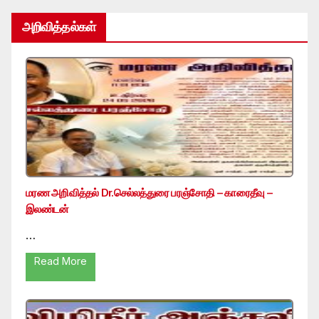
அறிவித்தல்கள்
மரண அறிவித்தல் Dr.செல்லத்துரை பரஞ்சோதி – காரைதீவு –
இலண்டன்
…
Read More