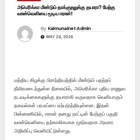
அமெரிக்கா மீண்டும் தாக்குதலுக்கு தயாரா? மேற்கு
வான்வெளியை மூடிய ஈரான்!
By
Kalmunainet Admin
MAY 24, 2026
மத்திய கிழக்கு பிராந்தியத்தில் மீண்டும் பதற்றம்
தீவிரமடைந்துள்ள நிலையில், அமெரிக்கா புதிய ராணுவ
நடவடிக்கைகளுக்கு தயாராகி வருவதாக வெளியாகும்
தகவல்கள் பரபரப்பை ஏற்படுத்தியுள்ளன. இதன்
பின்னணியில், ஈரான் தனது நாட்டின் மேற்குப் பகுதி
வான்வெளியை தற்காலிகமாக மூடுவதாக அவசர
அறிவிப்பு வெளியிட்டுள்ளது.