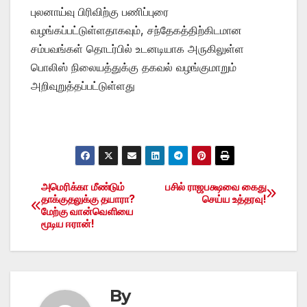
புலனாய்வு பிரிவிற்கு பணிப்புரை
வழங்கப்பட்டுள்ளதாகவும், சந்தேகத்திற்கிடமான
சம்பவங்கள் தொடர்பில் உடனடியாக அருகிலுள்ள
பொலிஸ் நிலையத்துக்கு தகவல் வழங்குமாறும்
அறிவுறுத்தப்பட்டுள்ளது
அமெரிக்கா மீண்டும்
பசில் ராஜபக்ஷவை கைது
Post
தாக்குதலுக்கு தயாரா?
செய்ய உத்தரவு!
மேற்கு வான்வெளியை
navigation
மூடிய ஈரான்!
By