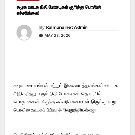
சமூக ஊடக நிதி மோசடிகள் குறித்து பொலிஸ்
எச்சரிக்கை!
By
Kalmunainet Admin
MAY 23, 2026
சமூக ஊடகங்கள் மற்றும் இணையத்தளங்கள் ஊடாக
அதிகரித்து வரும் நிதி மோசடிகள் தொடர்பில்
பொதுமக்கள் மிகுந்த எச்சரிக்கையுடன் இருக்குமாறு
பொலிஸ் ஊடகப் பிரிவு அறிவுறுத்தியுள்ளது.
டெலிகிராம், வட்ஸ்அப் உள்ளிட்ட சமூக ஊடக