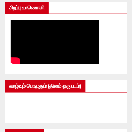
சிறப்பு காணொளி
வாழ்வும் பொழுதும் (தினம் ஒரு படம்)