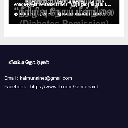
வைத்தியசாலையில் “நீரிழிவு நோய்
மீள்நிலை (Diabetes Remission)
AUGUST 5, 2026
KALMUNAINET ADMIN
கிளினிக்” வெற்றிகரமாக ஆரம்பம்
விளம்பர தொடர்புகள்
Email :
kalmunainet@gmail.com
Facebook : https://www.fb.com/kalmunaint