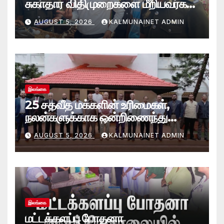
சுகாதார விதிமுறைகளை மீறியவர்கள்
மீது சட்ட நடவடிக்கை!
AUGUST 5, 2026
KALMUNAINET ADMIN
இலங்கை
25 சதவீத மக்களின் உரிமைகள்,
நலன்களுக்காக ஒன்றிணைந்து
செயற்படவே புதிய பேரவை; இந்திய
AUGUST 5, 2026
KALMUNAINET ADMIN
உயர்ஸ்தானிகரிடம் எடுத்துரைப்பு.!
இலங்கை
மட்டக்களப்பு போதனா