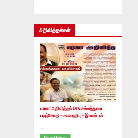
அறிவித்தல்கள்
மரண அறிவித்தல் Dr.செல்லத்துரை
பரஞ்சோதி – காரைதீவு – இலண்டன்
…
Read More