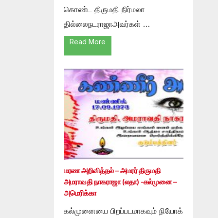
கொண்ட திருமதி நிர்மலா
தில்லைநடராஜாஅவர்கள் …
Read More
மரண அறிவித்தல் – அமரர் திருமதி
அமராவதி நாகராஜா (லதா) -கல்முனை –
அமெரிக்கா
கல்முனையை பிறப்படமாகவும் நியோக்