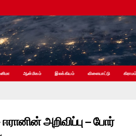
ினிமா
ஆன்மிகம்
இலக்கியம்
விளையாட்டு
கிராமம
 ஈரானின் அறிவிப்பு – போர்