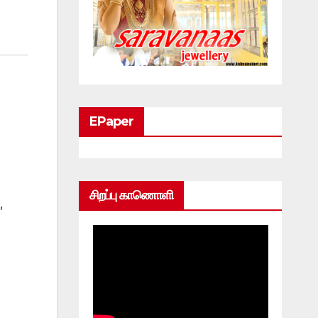
EPaper
சிறப்பு காணொளி
,