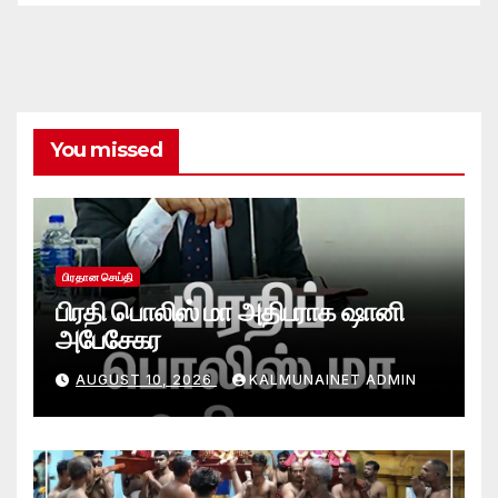
You missed
பிரதான செய்தி
பிரதி பொலிஸ் மா அதிபராக ஷானி
அபேசேகர
AUGUST 10, 2026
KALMUNAINET ADMIN