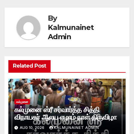
By
Kalmunainet
Admin
Related Post
கல்முனை
கல்முனை ஸ்ரீ சர்வார்த்த சித்தி
விநாயகர் ஆலய ஏழாம் நாள் திருவிழா
AUG 10, 2026
KALMUNAINET ADMIN