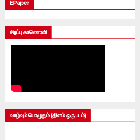
EPaper
சிறப்பு காணொளி
வாழ்வும் பொழுதும் (தினம் ஒரு படம்)