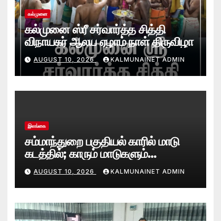
கல்முனை
கல்முனை ஸ்ரீ சர்வார்த்த சித்தி
விநாயகர் ஆலய ஏழாம் நாள் திருவிழா
AUGUST 10, 2026
KALMUNAINET ADMIN
இலங்கை
சம்மாந்துறை பகுதியல் காரில் மாடு
கடத்தில்; காரும் மாடுகளும்
பொலிஸாரால் பறிமுதல்
AUGUST 10, 2026
KALMUNAINET ADMIN