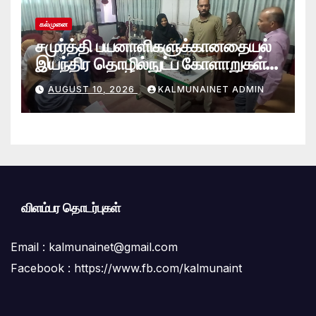
கல்முனை
சமுர்த்தி பயனாளிகளுக்கானதையல்
இயந்திர தொழில்நுட்ப கோளாறுகள்
மற்றும் திருத்தம் தொடர்பான பயிற்சி.
AUGUST 10, 2026
KALMUNAINET ADMIN
விளம்பர தொடர்புகள்
Email :
kalmunainet@gmail.com
Facebook : https://www.fb.com/kalmunaint