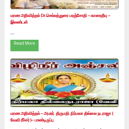
மரண அறிவித்தல் Dr.செல்லத்துரை பரஞ்சோதி – காரைதீவு –
இலண்டன்
…
Read More
மரண அறிவித்தல் – அமரர். திருமதி. நிர்மலா தில்லை நடராஜா (
வேவி ரீச்சர் )– பாண்டிருப்பு