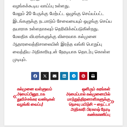
வழங்கக்கூடிய வாய்ப்பு உள்ளது.
மேலும் 20 பேருக்கு மேற்பட்ட ஒழுங்கு செய்யப்பட்ட
இடங்களுக்கு நடமாடும் சேவையையும் ஒழுங்கு செய்ய
தயாராக உள்ளதாகவும் தெரிவிக்கப்படுகின்றது.
மேலதிக விபரங்களுக்கு விரைவாக கல்முனை
ஆதாரவைத்திசாலையின் இரத்த வங்கி பொறுப்பு
வைத்திய அதிகாரியுடன் நேரடியாக தொடர்பு கொள்ள
முடியும்.
கல்முனை வள்ளுவம்
ஒளிரும் கரங்கள்
Post
அமைப்பினூடாக
அமைப்பால் கல்முனையில்
துவிச்சக்கர வண்டிகள்
மாற்றுத்திறனாளிகளுக்கு
navigation
வழங்கி வைப்பு!
நெசவு பயிற்சி – நைட்டா
அதிகாரி பிரகாஷ் நேரடி
கண்காணிப்பு